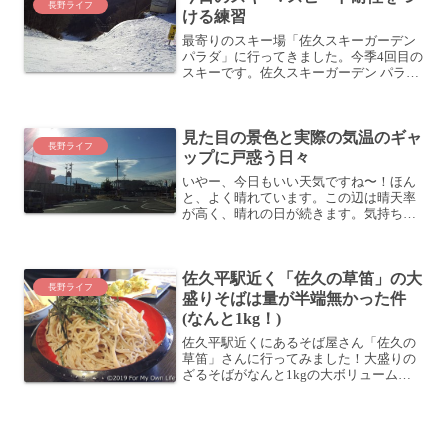
長野ライフ
ける練習
最寄りのスキー場「佐久スキーガーデン
パラダ」に行ってきました。今季4回目の
スキーです。佐久スキーガーデン パラダ
| 長野県信州佐久市のスキー場 キッズか
らスノーボーダーまで - PARADA今日は
晴れでしたね。結構、暖かかったです。
見た目の景色と実際の気温のギャ
年末...
長野ライフ
ップに戸惑う日々
いやー、今日もいい天気ですね〜！ほん
と、よく晴れています。この辺は晴天率
が高く、晴れの日が続きます。気持ちい
いくらいですね。とっても暖かそうで
す。洗濯物もよく乾くだろうな
ー。・・・あれ？-8℃？ほんと、いい天
佐久平駅近く「佐久の草笛」の大
気だよなー。車内はポカポカ温かい...
長野ライフ
盛りそばは量が半端無かった件
(なんと1kg！)
佐久平駅近くにあるそば屋さん「佐久の
草笛」さんに行ってみました！大盛りの
ざるそばがなんと1kgの大ボリューム
で、かなり満足でした (^_^)v佐久平駅近
く「佐久の草笛」東京からスキーをしに
きた友人を連れて、せっかく長野に来た
のだから、そばで...