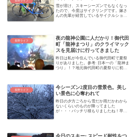
長野ライフ
雪が溶け、スキーシーズンでもなくなっ
たので、今度はサイクリングです。嫁さ
んの先輩が経営しているサイクルショッ
プ Velenyoさんでオーバーホールしてい
ただき、それから2、3回走っていま
す。・長野県は上田のサイクルショップ
Velenyoで自...
夜の龍神公園に人だかり！御代田
長野ライフ
町「龍神まつり」のクライマック
スを見届けに行ってきました
昨日は私が今住んでいる御代田町で夏祭
りがありました。参考: 日本一の「龍神ま
つり」！？地元御代田町の夏祭りに初め
て行ってみたら、色々と激しくてすごか
った件夕方頃行ったのですが、雨も酷い
ので一度家に帰りました。しばらくする
今シーズン2度目の雪景色。美し
と嫁さんが仕事から帰...
長野ライフ
い景色に心奪われて
昨日の夕方ごろから雪だか雨だかわから
ないくらいのものが降ってました
が・・・バッチリ積もりましたね！早朝
の薄暗い中、白く雪を咲かせている枝が
きれいです。少し日が昇ってきたころが
本当に美しい。ここまで積もったのは、
今シーズン2回目ですね。(1回...
今日のスキー: スピード耐性をつ