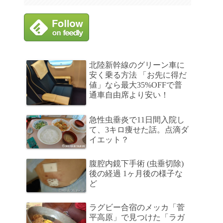
北陸新幹線のグリーン車に
安く乗る方法 「お先に得だ
値」なら最大35%OFFで普
通車自由席より安い！
急性虫垂炎で11日間入院し
て、3キロ痩せた話。点滴ダ
イエット？
腹腔内鏡下手術 (虫垂切除)
後の経過 1ヶ月後の様子な
ど
ラグビー合宿のメッカ「菅
平高原」で見つけた「ラガ