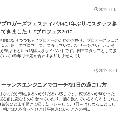
2017.11.13
017ブロガーズフェスティバルに1年ぶりにスタッフ参
てきました！ #ブロフェス2017
恒例になりつつある？ブロガーのためのお祭り、ブロガーズフェス
バル。略してブロフェス。スタッフやスポンサーを含め、およそ
0人が集まるという結構大きなイベントです。例年スタッフとして参
ていて (昨年は予定が合わず参加しませんでし...
2017.10.01
リーランスエンジニアでコーチな1日の過ごし方
はなんだか朝起きるのがけだるい感じです。夜寝るのが遅かった
寝る前に変なものを食べていたり、酒を飲んでいるからかもしれま
 (苦笑ひとまず起きて軽く筋トレをして、1日をはじめることにし
。朝ごはんを食べてひと仕事東京にいるときの朝...