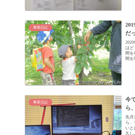
2
事業日記
だ
20
はど
間を
間を
今
事業日記
ら
先月
ら、
いと
久し