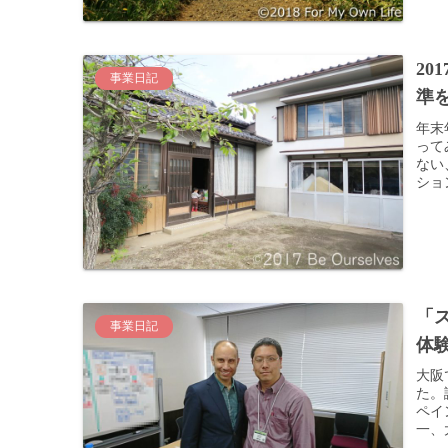
2
事業日記
準
年末
って
ない
ショ
「
事業日記
体
大阪
た。
ペイ
一、