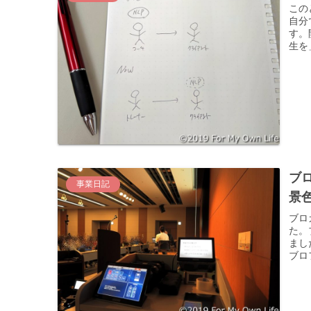
この
自分
す。
生を
ブ
事業日記
景色
ブロ
た。
まし
ブロ