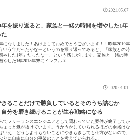
2021.05.07
019年を振り返ると、家族と一緒の時間を増やした1年
った
20年になりました！あけましておめでとうございます！！昨年2019年
ういう年だったかなーというのを振り返ってみると、「家族との時
増やした1年」だったなー、という感じがします。家族と一緒の時
増やした1年2018年末にインフルエ...
2020.01.01
できることだけで勝負しているとそのうち詰むか
、自分を磨き続けることが生存戦略になる
末でフリーランスエンジニアとして関わっていた案件が終了してか
ちょっと気が抜けています。うかうかしていられるほどの余裕はな
はいえ、どうしようもないことにやきもきしても仕方がないので、
ぶりに自由に自分の事業のことを考えていられる...