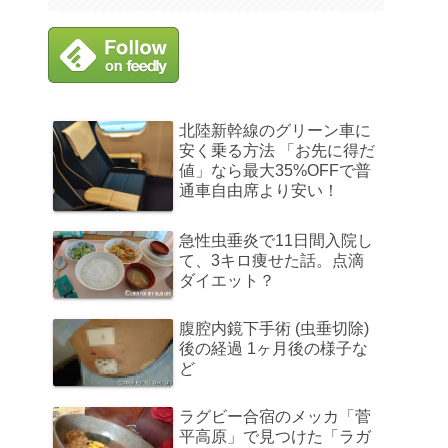
北陸新幹線のグリーン車に
安く乗る方法 「お先に得だ
値」なら最大35%OFFで普
通車自由席より安い！
急性虫垂炎で11日間入院し
て、3キロ痩せた話。点滴
ダイエット？
腹腔内鏡下手術 (虫垂切除)
後の経過 1ヶ月後の様子な
ど
ラグビー合宿のメッカ「菅
平高原」で見つけた「ラガ