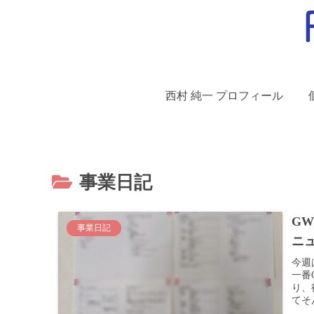
西村 純一 プロフィール
事業日記
G
事業日記
ニ
今週
一番
り、
てそ