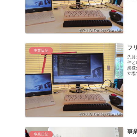
フ
事業日記
先月
件と
業様
立場
事
事業日記