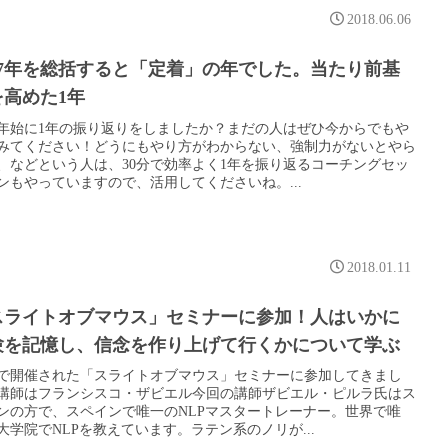
2018.06.06
017年を総括すると「定着」の年でした。当たり前基
を高めた1年
年始に1年の振り返りをしましたか？まだの人はぜひ今からでもや
みてください！どうにもやり方がわからない、強制力がないとやら
、などという人は、30分で効率よく1年を振り返るコーチングセッ
ンもやっていますので、活用してくださいね。...
2018.01.11
スライトオブマウス」セミナーに参加！人はいかに
験を記憶し、信念を作り上げて行くかについて学ぶ
で開催された「スライトオブマウス」セミナーに参加してきまし
講師はフランシスコ・ザビエル今回の講師ザビエル・ピルラ氏はス
ンの方で、スペインで唯一のNLPマスタートレーナー。世界で唯
大学院でNLPを教えています。ラテン系のノリが...