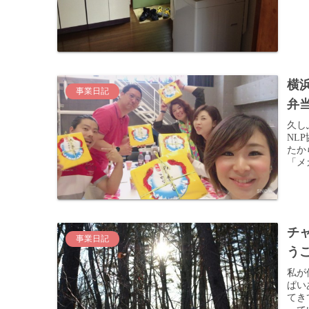
横
事業日記
弁当
久し
NL
たか
「メ
チ
事業日記
う
私が
ぱい
てき