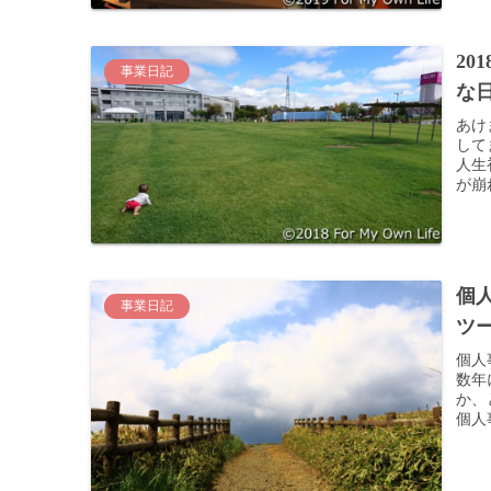
2
事業日記
な
あけ
して
人生
が崩
個
事業日記
ツ
個人
数年
か、
個人