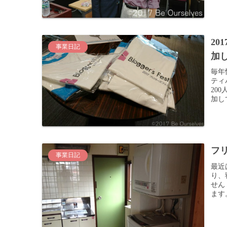
2
事業日記
加し
毎年
ティ
20
加し
フ
事業日記
最近
り、
せん
ます