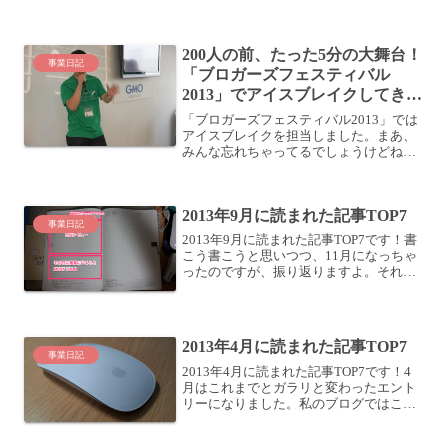
ていないのですが、2012/7/1からは確実
にレビューしています。(この日からツイ
エバでツイッターの投稿をEvernoteに残
200人の前、たった5分の大舞台！
し...
事業日記
「ブロガーズフェスティバル
2013」でアイスブレイクしてきま
した
「ブロガーズフェスティバル2013」では
アイスブレイクを担当しました。まあ、
みんな忘れちゃってるでしょうけどね
(^^;このブロガーズフェスティバル、主催
者はれいちゃん (またよしれいさん
@Sayobs)で、企画を見たら激しく楽しそ
2013年9月に読まれた記事TOP7
うだっ...
事業日記
2013年9月に読まれた記事TOP7です！書
こう書こうと思いつつ、11月になっちゃ
ったのですが、振り返りますよ。それに
しても、9月と言えばさすが新しい手帳シ
ーズン。手帳に関する記事がアクセスを
集めていますね。それでは見て行きまし
ょう！TOP...
2013年4月に読まれた記事TOP7
事業日記
2013年4月に読まれた記事TOP7です！4
月はこれまでとガラリと変わったエント
リーになりました。私のブログではこれ
までデジタルガジェットに関する記事の
ヒットが多いですが、今月は全く違う路