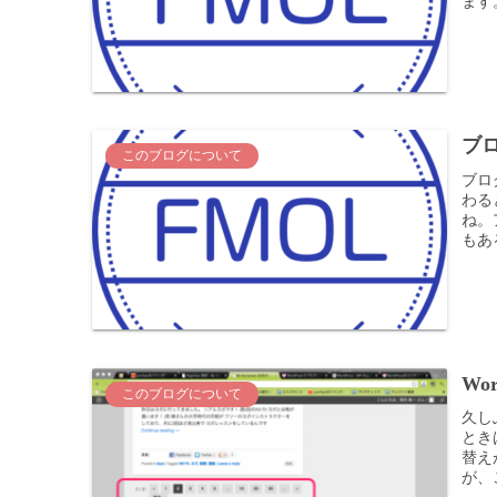
ます。
ブ
このブログについて
ブロ
わる
ね。
もある
Wo
このブログについて
久し
ときは
替え
が、こ