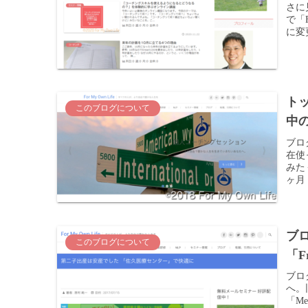
さに
で「F
に変
ト
このブログについて
中
ブロ
在使
みた
ヶ月
ブロ
このブログについて
「Fr
ブログ
へ。
「M