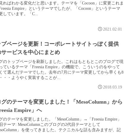
見ればわかる変化だと思います。テーマを「Cocoon」に変更これま
reesia Empire」というテーマでしたが、「Cocoon」というテーマ
更しています。「C...
2021.02.01
ップページを更新！コーポレートサイトっぽく提供
のサービスを中心にまとめ
グのトップページを刷新しました。これはもともとこのブログで現
っているテーマ「Freesia Empire」の機能で、こういうのをやって
くて選んだテーマでした。去年の7月にテーマ変更してから早くも8
・・・ようやく実装することが...
2018.03.19
グのテーマを変更しました！「MesoColumn」から
eesia Empire」へ
のテーマを変更しました。「MesoColumn」→「Freesia Empire」
旧テーマ: MesoColumnこのブログの2代目テーマとして
esoColumn」を使ってきました。テクニカルな話も含みますが、記