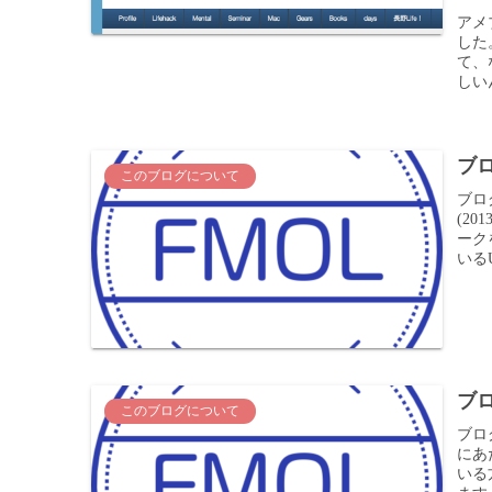
アメ
した
て、
しい
ブ
このブログについて
ブロ
(20
ーク
いるU
ブロ
このブログについて
ブロ
にあ
いる