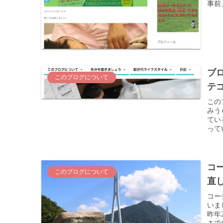
事前
ブ
このブログについて
テ
この
みう
てい
って
コ
このブログについて
直
コー
いま
昨年
まで