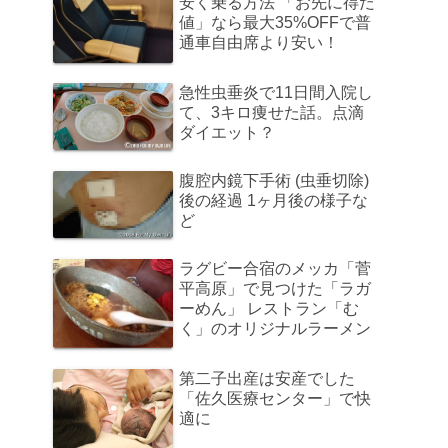
安く乗る方法 「お先に得だ
値」なら最大35%OFFで普
通車自由席より安い！
急性虫垂炎で11日間入院し
て、3キロ痩せた話。点滴
ダイエット？
腹腔内鏡下手術 (虫垂切除)
後の経過 1ヶ月後の様子な
ど
ラグビー合宿のメッカ「菅
平高原」で見つけた「ラガ
ーめん」 レストラン「む
く」のオリジナルラーメン
第二子出産は安産でした
「佐久医療センター」で快
適に