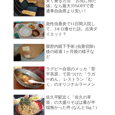
安く乗る方法 「お先に得だ
値」なら最大35%OFFで普
通車自由席より安い！
急性虫垂炎で11日間入院し
て、3キロ痩せた話。点滴ダ
イエット？
腹腔内鏡下手術 (虫垂切除)
後の経過 1ヶ月後の様子な
ど
ラグビー合宿のメッカ「菅
平高原」で見つけた「ラガ
ーめん」 レストラン「む
く」のオリジナルラーメン
佐久平駅近く「佐久の草
笛」の大盛りそばは量が半
端無かった件 (なんと1kg！)