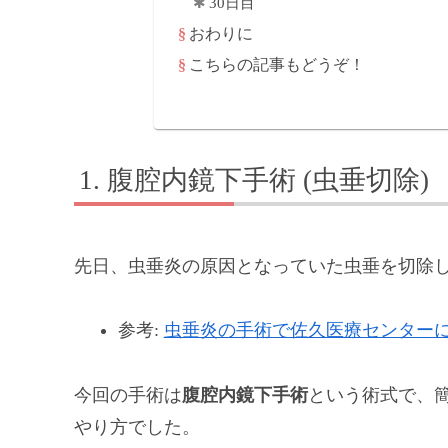
30日目
おわりに
こちらの記事もどうぞ！
腹腔内鏡下手術 (虫垂切除)
先日、虫垂炎の原因となっていた虫垂を切除
参考:
虫垂炎の手術で佐久医療センターに
今回の手術は
腹腔内鏡下手術
という術式で、
やり方でした。