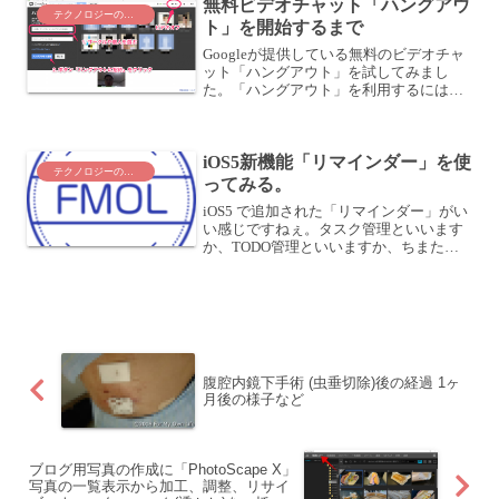
無料ビデオチャット「ハングアウ
テクノロジーのこと
ト」を開始するまで
Googleが提供している無料のビデオチャ
ット「ハングアウト」を試してみまし
た。「ハングアウト」を利用するには、
まずはプラグインをインストールする必
要があります。インストールの流れにつ
いてはこちらの記事を参照してくださ
iOS5新機能「リマインダー」を使
い。・無料ビデオチャッ...
テクノロジーのこと
ってみる。
iOS5 で追加された「リマインダー」がい
い感じですねぇ。タスク管理といいます
か、TODO管理といいますか、ちまたで
はいろんな言われ方をしているようです
が、要は「いつまでに何をする」という
メモを残すツールです。素晴らしいとこ
ろは、iClou...
腹腔内鏡下手術 (虫垂切除)後の経過 1ヶ
月後の様子など
ブログ用写真の作成に「PhotoScape X」
写真の一覧表示から加工、調整、リサイ