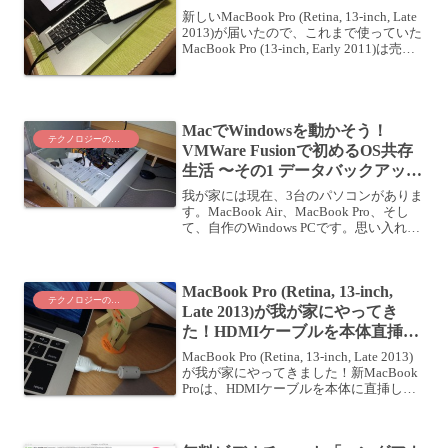
新しいMacBook Pro (Retina, 13-inch, Late
2013)が届いたので、これまで使っていた
MacBook Pro (13-inch, Early 2011)は売却
します。同じTPO (Time, Place, O...
MacでWindowsを動かそう！
テクノロジーのこと
VMWare Fusionで初めるOS共存
生活 〜その1 データバックアップ
編〜
我が家には現在、3台のパソコンがありま
す。MacBook Air、MacBook Pro、そし
て、自作のWindows PCです。思い入れの
あるWindows PCこの中では、Windows
PCが一番古くからあります。確か大学生
のころに初...
MacBook Pro (Retina, 13-inch,
テクノロジーのこと
Late 2013)が我が家にやってき
た！HDMIケーブルを本体直挿し
できるのが地味に便利！
MacBook Pro (Retina, 13-inch, Late 2013)
が我が家にやってきました！新MacBook
Proは、HDMIケーブルを本体に直挿しで
きるのが地味に便利ですね。MacBook
Pro (13-inch, Ea...