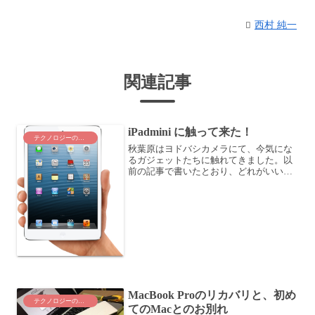
西村 純一
関連記事
iPadmini に触って来た！
テクノロジーのこと
秋葉原はヨドバシカメラにて、今気にな
るガジェットたちに触れてきました。以
前の記事で書いたとおり、どれがいいか
な〜ともやもやしていたのですが、やは
り現物に触れてくると違いますね。・
iPadmini、Kindle Fire、Nexus 7、・・...
MacBook Proのリカバリと、初め
テクノロジーのこと
てのMacとのお別れ