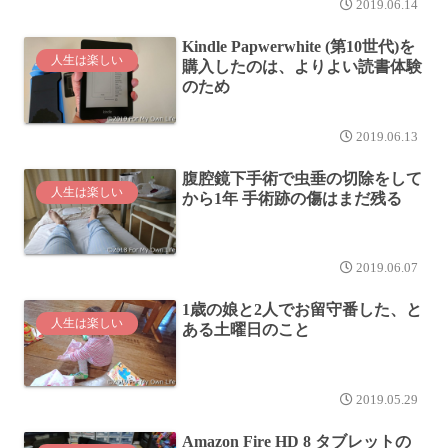
2019.06.14
Kindle Papwerwhite (第10世代)を
人生は楽しい
購入したのは、よりよい読書体験
のため
2019.06.13
腹腔鏡下手術で虫垂の切除をして
人生は楽しい
から1年 手術跡の傷はまだ残る
2019.06.07
1歳の娘と2人でお留守番した、と
人生は楽しい
ある土曜日のこと
2019.05.29
Amazon Fire HD 8 タブレットの