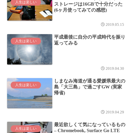
人生は楽しい
ストレージは16GBで十分だった
(6ヶ月使ってみての感想)
2019.05.15
平成最後に自分の平成時代を振り
人生は楽しい
返ってみる
2019.04.30
しまなみ海道が通る愛媛県最大の
人生は楽しい
島「大三島」で過ごすGW (実家
帰省)
2019.04.29
最近欲しくて気になっているもの
人生は楽しい
– Chromebook, Surface Go LTE