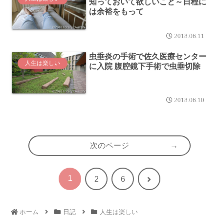
知っておいて欲しいこと～日程に
は余裕をもって
2018.06.11
虫垂炎の手術で佐久医療センター
人生は楽しい
に入院 腹腔鏡下手術で虫垂切除
2018.06.10
次のページ
1
次
2
6
へ
ホーム
日記
人生は楽しい