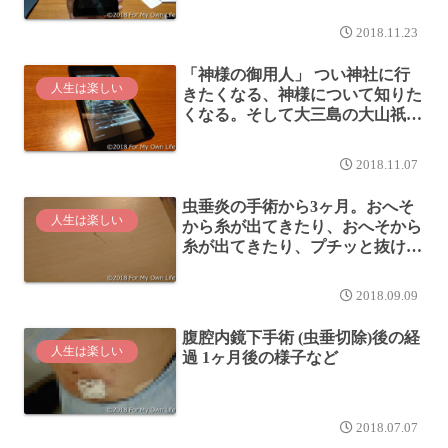
Amazon コンテンツを消費するな
らよい選択
2018.11.23
「神様の御用人」 つい神社に行
人生は楽しい
きたくなる、神様について知りた
くなる。そして大三島の大山祇神
社が舞台の話もある！
2018.11.07
虫垂炎の手術から3ヶ月。おへそ
人生は楽しい
から糸が出てきたり、おへそから
糸が出てきたり、プチッと抜けて
みたり。
2018.09.09
腹腔内鏡下手術 (虫垂切除)後の経
人生は楽しい
過 1ヶ月後の様子など
2018.07.07