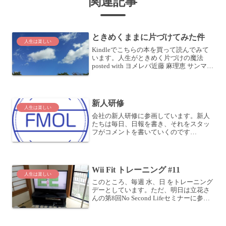
関連記事
ときめくままに片づけてみた件
人生は楽しい
Kindleでこちらの本を買って読んでみて
います。人生がときめく片づけの魔法
posted with ヨメレバ近藤 麻理恵 サンマー
ク出版 2010-12-27 Amazonで購入Kindle
楽天ブックスで購入・Kindle で本を買っ
たらあ...
新人研修
人生は楽しい
会社の新人研修に参画しています。新人
たちは毎日、日報を書き、それをスタッ
フがコメントを書いていくのです
が・・・20枚近く書くと、手が痛くなり
ます (^^;しかも、書いてある内容が、
「研修で学んだこと」となっているた
め、内容はさっぱり分かりま...
Wii Fit トレーニング #11
人生は楽しい
このところ、毎週 水、日 をトレーニング
デーとしています。ただ、明日は立花さ
んの第8回No Second Lifeセミナーに参加
する予定で、その時間がとれそうにない
ため、今日やってしまうことにしまし
た。メニューはいつもどおり、ウォーキ