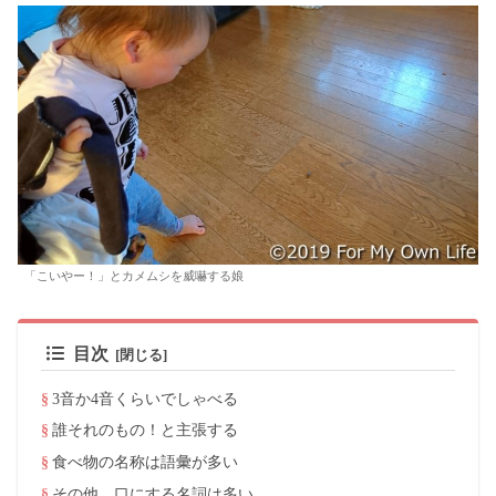
「こいやー！」とカメムシを威嚇する娘
目次
3音か4音くらいでしゃべる
誰それのもの！と主張する
食べ物の名称は語彙が多い
その他、口にする名詞は多い