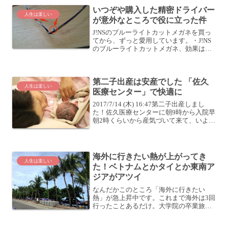
ング ...
いつぞや購入した精密ドライバー
人生は楽しい
が意外なところで役に立った件
J!NSのブルーライトカットメガネを買っ
てから、ずっと愛用しています。・J!NS
のブルーライトカットメガネ、効果はい
かに？この記事が2012/11の記事なので、
使い始めて3ヶ月くらい経ったようです
ね。さて、このメガネなんですが、この
第二子出産は安産でした 「佐久
ところ、...
人生は楽しい
医療センター」で快適に
2017/7/14 (木) 16:47第二子出産しまし
た！佐久医療センターに朝9時から入院早
朝2時くらいから産気づいて来て、いよい
よ陣痛の間隔が10分くらいになって来た
のが7時半ごろ。そろそろ病院に行くべき
か、電話して確認したところ、9時く...
海外に行きたい熱が上がってき
人生は楽しい
た！ベトナムとかタイとか東南ア
ジアがアツイ
なんだかこのところ「海外に行きたい
熱」が急上昇中です。これまで海外は3回
行ったことあるだけ。大学院の卒業旅行
でイタリアに行き、数年前に会社の出張
で韓国に行き、一昨年はまたよしれいち