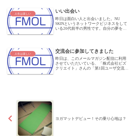
がお酒に合いそうで、ついつい飲みたく
なりましたが...
いい出会い
人生は楽しい
昨日は面白い人と出会いました。NU
SKINというネットワークビジネスをして
いる20代前半の男性です。自分の夢を持
っていて、それを実現する手段として、
NU SKINをやっているんだという、強い
想いを感じました。そういう想いには元
気づけられま...
交流会に参加してきました
人生は楽しい
昨日は、このメールマガジン配信に利用
させていただいている、「株式会社ビズ
クリエイト」さんの「第1回ユーザ交流
会」に参加してきました。株式会社ビズ
クリエイト私は、ビズクリエイトさんの
ステップメール配信サービス「オートビ
ズ」にある「ライトプラン...
ヨガマットデビュー！その乗り心地は？