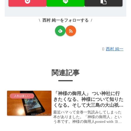
西村 純一をフォローする
西村 純一
関連記事
「神様の御用人」 つい神社に行
人生は楽しい
きたくなる、神様について知りた
くなる。そして大三島の大山祇神
社が舞台の話もある！
最近ハマって全巻一気読みしてしまった
本がありました。「神様の御用人」とい
う本です。神様の御用人posted with ヨメ
レバ浅葉なつ KADOKAWA 2013年12月 楽
天ブックスAmazonKindle それまで池井戸