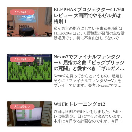
潤作品を読み漁っ...
ELEPHAS プロジェクターCL760
人生は楽しい
レビュー 大画面でやるゼルダは
格別！
私が東京の拠点にしている東京事務所は
1DKの20㎡ほど。6畳和室が普段の主な活
動場所です。特に不自由はしてないです
が、たまには夜の時間をゆったり過ごす
ため、大画面でアマゾンプライムを観た
り、Nintendo Switchをプレイしたくなり
Nexus7でファイナルファンタジ
ま...
人生は楽しい
ーV 屈指の名曲「ビッグブリッジ
の死闘」と愛すべき「ギルガメッ
シュ」に出会う
Nexus7を買ってからというもの、超嬉し
そうに「ファイナルファンタジーV」を
プレイしています。参考: Nexus7でファ
イナルファンタジーVをガッツリ楽しむ
FINAL FANTASY V SQUARE ENIX
Co.,Ltd. 価格：...
Wii Fit トレーニング #12
人生は楽しい
昨日は恒例のWiiトレをしました。Wiiト
レは毎週 水、日 にすると決めています。
本来は今日やる計画なのですが、今日か
ら3日間神戸に出張するので、前倒しでや
りました。嫁さんが作ってくれた夜ご飯