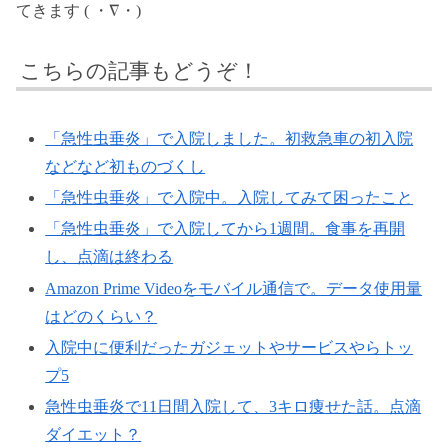
てきます ( ・∇・)
こちらの記事もどうぞ！
「急性虫垂炎」で入院しました。初救急車の初入院
などなど初ものづくし
「急性虫垂炎」で入院中。入院してみて困ったこと
「急性虫垂炎」で入院してから1週間。食事を再開
し、点滴は終わる
Amazon Prime Videoをモバイル通信で。データ使用量
はどのくらい？
入院中に便利だったガジェットやサービスやらトッ
プ5
急性虫垂炎で11日間入院して、3キロ痩せた話。点滴
ダイエット？