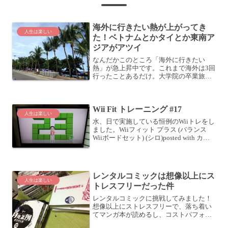
海外に行きたい熱が上がってき
人生は楽しい
た！ベトナムとかタイとか東南ア
ジアがアツイ
なんだかこのところ「海外に行きたい
熱」が急上昇中です。これまで海外は3回
行ったことあるだけ。大学院の卒業旅行
でイタリアに行き、数年前に会社の出張
で韓国に行き、一昨年はまたよしれいち
ゃん (@sayobs)が主催するビジネスツア
Wii Fit トレーニング #17
ーでタイに行き...
人生は楽しい
水、日で実施している恒例のWiiトレをし
ました。Wiiフィット プラス (バランス
Wiiボードセット) (シロ)posted with カエ
レバ 任天堂 2009-10-01 Amazonで購入楽
天市場で購入メニューはいつもどおり、
ウォーキ...
レンタルコミックは想像以上にス
人生は楽しい
トレスフリーだった件
レンタルコミックに挑戦してみました！
想像以上にストレスフリーで、落ち着い
てマンガ本が読めるし、コストパフォー
マンスもいいしで、こういうのもいい