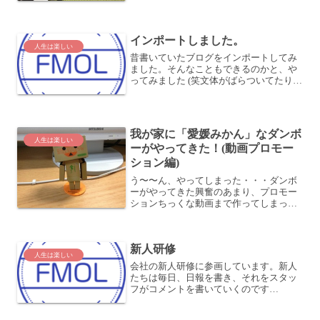
な〜と思っちゃいました！昔から大のマ
ンガ好き漫画を読むのは昔から好きで
す。実家に帰ると、今でも1,...
インポートしました。
人生は楽しい
昔書いていたブログをインポートしてみ
ました。そんなこともできるのかと、や
ってみました (笑文体がばらついてたり、
テーマが今のカテゴリに合ってない感じ
のところもありますが、おいおい直して
いきます。
我が家に「愛媛みかん」なダンボ
人生は楽しい
ーがやってきた！(動画プロモー
ション編)
う〜〜ん、やってしまった・・・ダンボ
ーがやってきた興奮のあまり、プロモー
ションちっくな動画まで作ってしまった
じゃないか！我ながら秀逸の作 (笑そし
て、やめておけばいいと思いつつ
も・・・公開してしまった。こちらが上
新人研修
の動画の元になっています。い...
人生は楽しい
会社の新人研修に参画しています。新人
たちは毎日、日報を書き、それをスタッ
フがコメントを書いていくのです
が・・・20枚近く書くと、手が痛くなり
ます (^^;しかも、書いてある内容が、