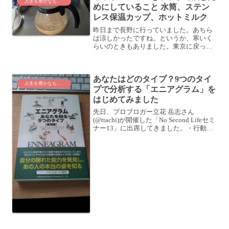
人生を豊かなものに
めにしていること 水筒、ステン
レス保温カップ、ホットミルク
昨日まで長野に行っていました。あちら
は涼しかったですね。というか、寒いく
らいのときもありました。東京に戻って
来ても、やっぱり寒い。今日は朝からだ
いぶ寒いです。こうなってくると、ホッ
トコーヒーが飲みたくなりますね。ちょ
あなたはどのタイプ？9つのタイ
うどアイスコーヒーの粉が...
人生を豊かなものに
プで分析する「エニアグラム」を
はじめてみました
先日、プロブロガー立花 岳志さん
(@ttachi)が開催した「No Second Lifeセミ
ナー13」に出席してきました。・行動を
再開発しよう！No Second Life 13は自分
にとってよりよい活動を始めることを伝
えていた！！セミ...