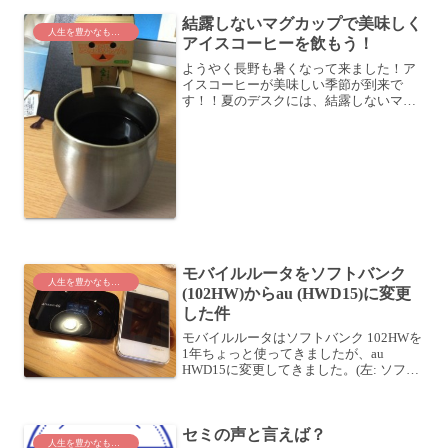
結露しないマグカップで美味しく
人生を豊かなものに
アイスコーヒーを飲もう！
ようやく長野も暑くなって来ました！ア
イスコーヒーが美味しい季節が到来で
す！！夏のデスクには、結露しないマグ
カップが超便利！アイスコーヒーをマグ
カップに入れてデスクに置いておくと、
結露して水浸しになっちゃいますよね
(^_^;以前、必要な書類...
モバイルルータをソフトバンク
人生を豊かなものに
(102HW)からau (HWD15)に変更
した件
モバイルルータはソフトバンク 102HWを
1年ちょっと使ってきましたが、au
HWD15に変更してきました。(左: ソフト
バンク 102HW、右: au WHD15)ソフトバ
ンクのモバイルルータ (102HW)導入モバ
イルルータ導入に当たり...
セミの声と言えば？
人生を豊かなものに