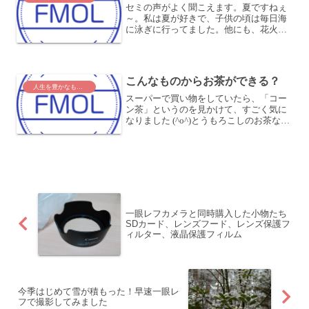
セミの声がよく聞こえます。夏ですねぇ
～。私は夏が好きで、子供の頃は毎日海
に泳ぎに行ってました。他にも、花火を
したり、見に行ったり、夏祭りで何軒も
食べ歩いたり。セミの声を聞くだけで、
こんなに思い出してしまいます。これ
は、私の中で、セミの声 =...
こんなものからお茶ができる？
人生を豊かなものに
スーパーで買い物をしていたら、「コー
ン茶」というのを見かけて、すごく気に
なりました (^o^)とうもろこしのお茶なん
てあるんだ？と、嫁さんと軽く驚いてい
ました。しかも、ハングル文字でちょこ
ちょこ書かれているし、韓国では飲むの
かな？疑問は尽き...
一眼レフカメラと同時購入した小物たち
SDカード、レンズフード、レンズ保護フ
ィルター、液晶保護フィルム
今季はじめて雪が積もった！早速一眼レ
フで撮影してみました