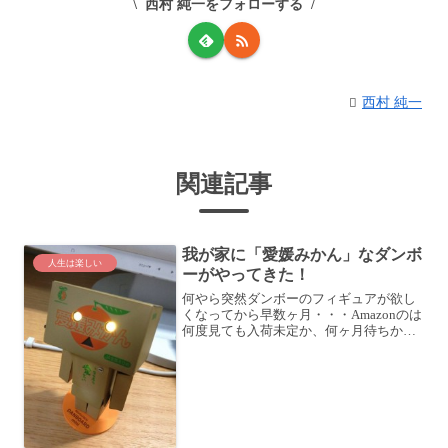
西村 純一をフォローする
西村 純一
関連記事
我が家に「愛媛みかん」なダンボ
人生は楽しい
ーがやってきた！
何やら突然ダンボーのフィギュアが欲し
くなってから早数ヶ月・・・Amazonのは
何度見ても入荷未定か、何ヶ月待ちかと
なっているし・・・【Amazon.co.jp限
定】 リボルテック ダンボー・ミニ
Amazon.co.jpボックスver (リ...