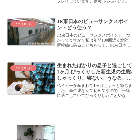
プレイしています。参考: Nexus7でファ
イナルファンタジーVをガッツリ楽しむ
FINAL FANTASY V SQUARE ENIX
Co.,Ltd. 価格：...
JR東日本のビューサンクスポイ
人生は楽しい
ントどう使う？
JR東日本のビューサンクスポイント、つ
かってますか？私は年間100回近く北陸
新幹線に乗ることもあって、JR東日本の
ビューサンクスポイントが結構たまりま
す。このビューサンクスポイント、物品
に交換したり、商品券に交換したり、モ
生まれたばかりの息子と過ごして
バイルSuicaに...
人生は楽しい
1ヶ月 びっくりした新生児の生態-
しゃっくり、寝ない、うなる、な
ど
ベイビーが産まれて1ヶ月ちょっと経ちま
した。新生児なんて初めてなので、一緒
に過ごしていてびっくりしたことやなん
じゃこりゃと思ったことが色々ありまし
たね。ここではその幾つかを紹介しま
す。からだ全体でしゃっくり赤ちゃんっ
て、結構しゃっくりをする...