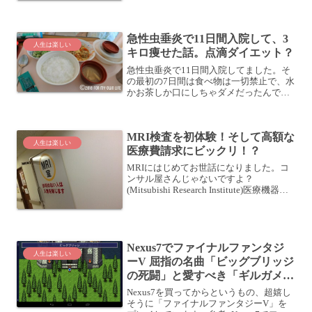
急性虫垂炎で11日間入院して、3
人生は楽しい
キロ痩せた話。点滴ダイエット？
急性虫垂炎で11日間入院してました。そ
の最初の7日間は食べ物は一切禁止で、水
かお茶しか口にしちゃダメだったんで
す・・・1週間の点滴生活その間はずっと
点滴で栄養補充してました。点滴という
のは不思議なもので、あんなのをポタポ
MRI検査を初体験！そして高額な
タたらしてたら、お腹...
人生は楽しい
医療費請求にビックリ！？
MRIにはじめてお世話になりました。コ
ンサル屋さんじゃないですよ？
(Mitsubishi Research Institute)医療機器の
方ですよ？ (Magnetic Resonance Imaging)
スキーで転倒して痛めた右肩、左肩...
Nexus7でファイナルファンタジ
人生は楽しい
ーV 屈指の名曲「ビッグブリッジ
の死闘」と愛すべき「ギルガメッ
シュ」に出会う
Nexus7を買ってからというもの、超嬉し
そうに「ファイナルファンタジーV」を