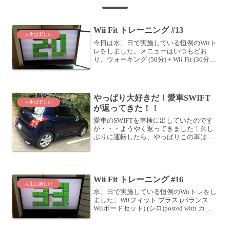
Wii Fit トレーニング #13
人生は楽しい
今日は水、日で実施している恒例のWiiト
レをしました。メニューはいつもどお
り、ウォーキング (50分) + Wii Fit (30分)
です。今日は台風接近のため午後から天
気が怪しいとのことで、午前中に繰り上
げてやっておきました。雨風強い中、...
やっぱり大好きだ！愛車SWIFT
人生は楽しい
が返ってきた！！
愛車のSWIFTを車検に出していたのです
が・・・ようやく返ってきました！久し
ぶりに運転したら、やっぱりこの車は楽
しい！大好きだ！ ( ･`д･´)乗り始めてはや
5年。2回目の車検我が愛車SWIFTも、新
車で買ってからかれこれ5年。7/18 ...
Wii Fit トレーニング #16
人生は楽しい
水、日で実施している恒例のWiiトレをし
ました。Wiiフィット プラス (バランス
Wiiボードセット) (シロ)posted with カエ
レバ 任天堂 2009-10-01 Amazonで購入楽
天市場で購入今日は隣の駅までマッサー