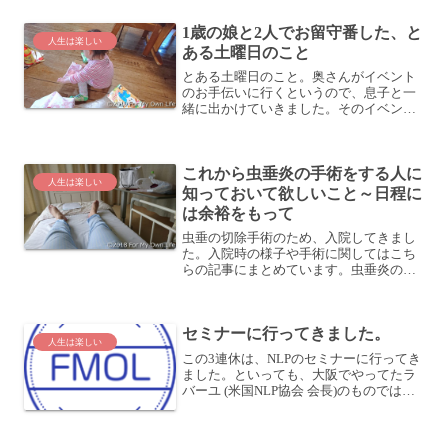
ジに行っ...
1歳の娘と2人でお留守番した、と
人生は楽しい
ある土曜日のこと
とある土曜日のこと。奥さんがイベント
のお手伝いに行くというので、息子と一
緒に出かけていきました。そのイベント
は4歳の息子であれば遊べるんだけど、1
歳の娘だとちと難しい感じだったので、
娘は私と一緒にお留守番です。娘は名前
これから虫垂炎の手術をする人に
を言うのがマイブームこ...
人生は楽しい
知っておいて欲しいこと～日程に
は余裕をもって
虫垂の切除手術のため、入院してきまし
た。入院時の様子や手術に関してはこち
らの記事にまとめています。虫垂炎の手
術で佐久医療センターに入院 腹腔鏡下手
術で虫垂切除今回の手術はいうなれば計
画手術であり、手術の日程を自由に決め
セミナーに行ってきました。
られるものでした。ただ...
人生は楽しい
この3連休は、NLPのセミナーに行ってき
ました。といっても、大阪でやってたラ
バーユ (米国NLP協会 会長)のものではあ
りませんが (^o^)同じ日にこういうことを
やっているって、何だかすごい力を感じ
ます。このセミナーに出ていると、毎回