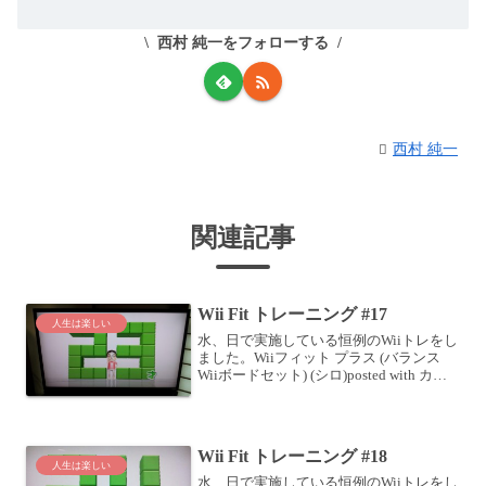
西村 純一をフォローする
西村 純一
関連記事
Wii Fit トレーニング #17
人生は楽しい
水、日で実施している恒例のWiiトレをし
ました。Wiiフィット プラス (バランス
Wiiボードセット) (シロ)posted with カエ
レバ 任天堂 2009-10-01 Amazonで購入楽
天市場で購入メニューはいつもどおり、
ウォーキ...
Wii Fit トレーニング #18
人生は楽しい
水、日で実施している恒例のWiiトレをし