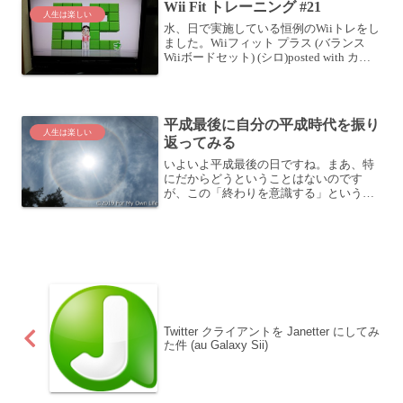
Wii Fit トレーニング #21
人生は楽しい
水、日で実施している恒例のWiiトレをし
ました。Wiiフィット プラス (バランス
Wiiボードセット) (シロ)posted with カエ
レバ 任天堂 2009-10-01 Amazonで購入楽
天市場で購入メニューはいつもどおり、
ウォーキ...
平成最後に自分の平成時代を振り
人生は楽しい
返ってみる
いよいよ平成最後の日ですね。まあ、特
にだからどうということはないのです
が、この「終わりを意識する」という感
じって大事なんですよね。あなたも締切
がなかったらやりきれなかったことの1つ
や2つあるのではないでしょうか？終わり
があるからこそ、私たち...
Twitter クライアントを Janetter にしてみ
た件 (au Galaxy Sii)