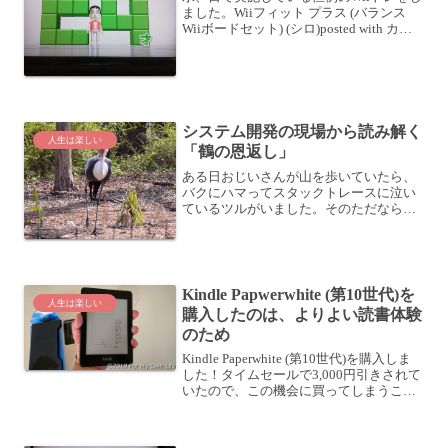
ました。Wiiフィット プラス (バランス
Wiiボードセット) (シロ)posted with カエ
レバ 任天堂 2009-10-01 Amazonで購入楽
天市場で購入メニューはいつもどおり、
ウォーキ...
システム開発の現場から読み解く
人生は楽しい
「鶴の恩返し」
ある日おじいさんが山を歩いていたら、
バクにハマってスタックトレースに泣い
ているツルがいました。そのただならぬ
様子に納期が近いと推測したおじいさん
は、「これはいかん！」とチケットを発
券し、協力会社に支援を依頼したのでし
た。なんとかパッチの開発...
Kindle Papwerwhite (第10世代)を
人生は楽しい
購入したのは、よりよい読書体験
のため
Kindle Paperwhite (第10世代)を購入しま
した！タイムセールで3,000円引きされて
いたので、この機会に買ってしまうこと
にしたのです。この新世代のKindle
Papwerwhiteが出てから、ずっと欲しいと
思っていて、半...