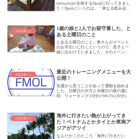
(@ttachi)が企画するDpubに行ってきまし
た！Dpubというのは、「単なる飲み会」
と称されるだけあって、乾杯してからは
特に何もやらないという飲み会イベント
です。敢えて普通の飲み会と違う点をあ
1歳の娘と2人でお留守番した、と
げる...
人生は楽しい
ある土曜日のこと
とある土曜日のこと。奥さんがイベント
のお手伝いに行くというので、息子と一
緒に出かけていきました。そのイベント
は4歳の息子であれば遊べるんだけど、1
歳の娘だとちと難しい感じだったので、
娘は私と一緒にお留守番です。娘は名前
最近のトレーニングメニューを大
を言うのがマイブームこ...
人生は楽しい
公開！
先週から思うことがあって運動を始めま
した。日曜日の夕方と水曜日の夜の週2
回、ウォーキング (50分)+Wii Fit (30分)を
しています。今更「Wii Fit かよ！」とい
う気がします？(^^;今日で4回目ですね。
※注: この写真は嫁さ...
海外に行きたい熱が上がってき
人生は楽しい
た！ベトナムとかタイとか東南ア
ジアがアツイ
なんだかこのところ「海外に行きたい