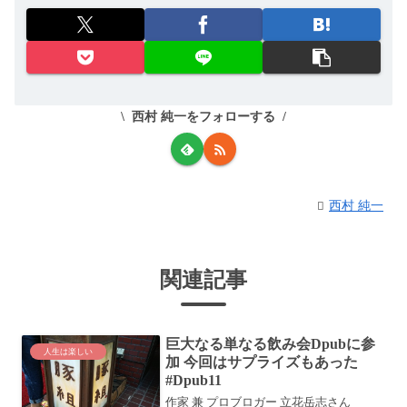
西村 純一をフォローする
西村 純一
関連記事
巨大なる単なる飲み会Dpubに参
人生は楽しい
加 今回はサプライズもあった
#Dpub11
作家 兼 プロブロガー 立花岳志さん