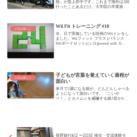
熱」が急上昇中です。これまで海外は3回
行ったことあるだけ。大学院の卒業旅行
でイタリアに行き、数年前に会社の出張
で韓国に行き、一昨年はまたよしれいち
ゃん (@sayobs)が主催するビジネスツア
Wii Fit トレーニング #18
ーでタイに行き...
人生は楽しい
水、日で実施している恒例のWiiトレをし
ました。Wiiフィット プラス (バランス
Wiiボードセット) (シロ)posted with カエ
レバ 任天堂 2009-10-01 Amazonで購入楽
天市場で購入メニューはいつもどおり、
ウォーキ...
子どもが言葉を覚えていく過程が
人生は楽しい
面白い
来月で2歳になる娘が、どんどんしゃべる
ようになって面白いです。「こいや
ー！」とカメムシを威嚇する娘3音か4音
くらいでしゃべる最近のブーム？は、自
分のお股を叩いて「おなのこー」と言う
ことです。よく聞くと、「おんなのこ」
と言っていますが、どうも...
長野旅行紀2 〜2日目 移住・交流体験モ