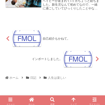
ベイビーが産まれて1ヶ月ちょっと経ちま
した。新生児なんて初めてなので、一緒
に過ごしていてびっくりしたことやなん
じゃこりゃと思ったことが色々ありまし
たね。ここではその幾つかを紹介しま
す。からだ全体でしゃっくり赤ちゃんっ
て、結構しゃっくりをする...
自己紹介もかねて。
インポートしました。
ホーム
日記
人生は楽しい
© 2010 For My Own Life - 西村 純一 公式ブログ.
メニュー
ホーム
検索
トップ
サイドバー