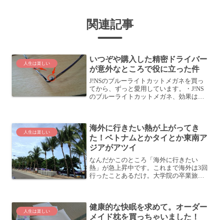
関連記事
いつぞや購入した精密ドライバー
人生は楽しい
が意外なところで役に立った件
J!NSのブルーライトカットメガネを買っ
てから、ずっと愛用しています。・J!NS
のブルーライトカットメガネ、効果はい
かに？この記事が2012/11の記事なので、
使い始めて3ヶ月くらい経ったようです
ね。さて、このメガネなんですが、この
海外に行きたい熱が上がってき
ところ、...
人生は楽しい
た！ベトナムとかタイとか東南ア
ジアがアツイ
なんだかこのところ「海外に行きたい
熱」が急上昇中です。これまで海外は3回
行ったことあるだけ。大学院の卒業旅行
でイタリアに行き、数年前に会社の出張
で韓国に行き、一昨年はまたよしれいち
ゃん (@sayobs)が主催するビジネスツア
健康的な快眠を求めて。オーダー
ーでタイに行き...
人生は楽しい
メイド枕を買っちゃいました！