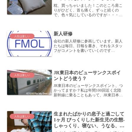
枕、買っちゃいました！このところ肩こ
りがひどく、首も痛く、ずっと続くの
で、色々気にしているのですが・・・そ
の中でも、枕はかなり影響あるだろうな
と思ってみていました。なにせ、朝起き
たら首も肩も痛い！これは枕を改善する
新人研修
とよくなるのでは？という寸...
人生は楽しい
会社の新人研修に参画しています。新人
たちは毎日、日報を書き、それをスタッ
フがコメントを書いていくのです
が・・・20枚近く書くと、手が痛くなり
ます (^^;しかも、書いてある内容が、
「研修で学んだこと」となっているた
め、内容はさっぱり分かりま...
JR東日本のビューサンクスポイ
人生は楽しい
ントどう使う？
JR東日本のビューサンクスポイント、つ
かってますか？私は年間100回近く北陸
新幹線に乗ることもあって、JR東日本の
ビューサンクスポイントが結構たまりま
す。このビューサンクスポイント、物品
に交換したり、商品券に交換したり、モ
生まれたばかりの息子と過ごして
バイルSuicaに...
人生は楽しい
1ヶ月 びっくりした新生児の生態-
しゃっくり、寝ない、うなる、な
ど