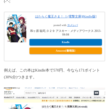
(-“-;
はたらく魔王さま！: 1 (電撃文庫)[Kindle版]
posted with
ヨメレバ
和ヶ原 聡司,０２９ アスキー・メディアワークス 2013-
04-04
Kindle
Amazon[書籍版]
例えば、この本はKindle本で570円、今なら171ポイント
(30%分)つきます。