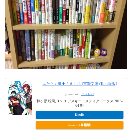
はたらく魔王さま！: 1 (電撃文庫)[Kindle版]
posted with
ヨメレバ
和ヶ原 聡司,０２９ アスキー・メディアワークス 2013-
04-04
Kindle
Amazon[書籍版]