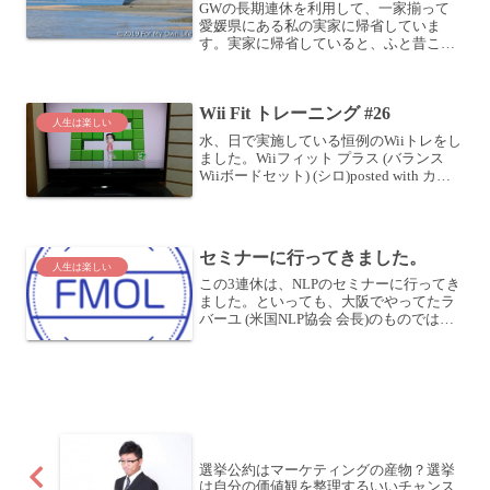
GWの長期連休を利用して、一家揃って
愛媛県にある私の実家に帰省していま
す。実家に帰省していると、ふと昔ここ
に住んでいたころのことを思い出しま
す。愛媛県最大の島「大三島」で高校時
代まで過ごす私の実家は瀬戸内海にある
Wii Fit トレーニング #26
愛媛県最大の島「大三島」にあ...
人生は楽しい
水、日で実施している恒例のWiiトレをし
ました。Wiiフィット プラス (バランス
Wiiボードセット) (シロ)posted with カエ
レバ 任天堂 2009-10-01 Amazonで購入楽
天市場で購入メニューはいつもどおり、
ウォーキ...
セミナーに行ってきました。
人生は楽しい
この3連休は、NLPのセミナーに行ってき
ました。といっても、大阪でやってたラ
バーユ (米国NLP協会 会長)のものではあ
りませんが (^o^)同じ日にこういうことを
やっているって、何だかすごい力を感じ
ます。このセミナーに出ていると、毎回
起き...
選挙公約はマーケティングの産物？選挙
は自分の価値観を整理するいいチャンス