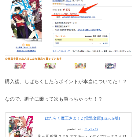
購入後、しばらくしたらポイントが本当についてた！？
なので、調子に乗って次も買っちゃった！？
はたらく魔王さま！2 (電撃文庫)[Kindle版]
posted with
ヨメレバ
和ヶ原 聡司,０２９ アスキー・メディアワークス 2013-