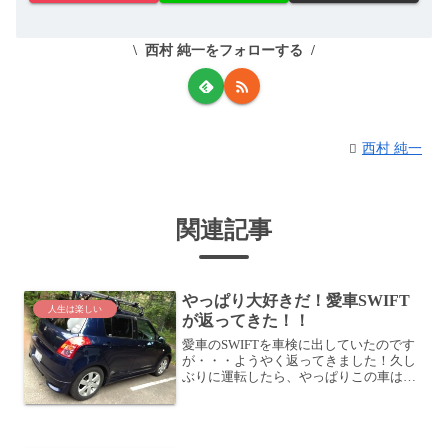
西村 純一をフォローする
西村 純一
関連記事
やっぱり大好きだ！愛車SWIFT
人生は楽しい
が返ってきた！！
愛車のSWIFTを車検に出していたのです
が・・・ようやく返ってきました！久し
ぶりに運転したら、やっぱりこの車は楽
しい！大好きだ！ ( ･`д･´)乗り始めてはや
5年。2回目の車検我が愛車SWIFTも、新
車で買ってからかれこれ5年。7/18 ...