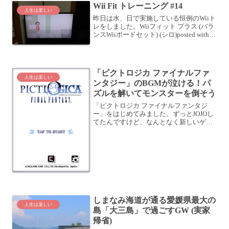
Wii Fit トレーニング #14
人生は楽しい
昨日は水、日で実施している恒例のWiiト
レをしました。Wiiフィット プラス (バラ
ンスWiiボードセット) (シロ)posted with
カエレバ 任天堂 2009-10-01 Amazonで購
入楽天市場で購入メニューはいつもどお
り、ウ...
「ピクトロジカ ファイナルファ
人生は楽しい
ンタジー」のBGMが泣ける！パ
ズルを解いてモンスターを倒そう
「ピクトロジカ ファイナルファンタジ
ー」をはじめてみました。ずっとJOJOし
てたんですけど、なんとなく新しいゲー
ムもやりたくなったんですよねー (笑ピク
トロジカ ファイナルファンタジーとはス
クエア・エニックスさんのページによる
と・・・「ピク...
しまなみ海道が通る愛媛県最大の
人生は楽しい
島「大三島」で過ごすGW (実家
帰省)