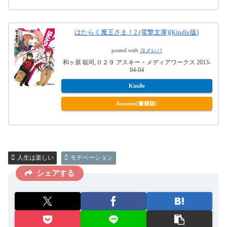
はたらく魔王さま！2 (電撃文庫)[Kindle版]
posted with
ヨメレバ
和ヶ原 聡司,０２９ アスキー・メディアワークス 2013-
04-04
Kindle
Amazon[書籍版]
人生は楽しい
モチベーション
シェアする