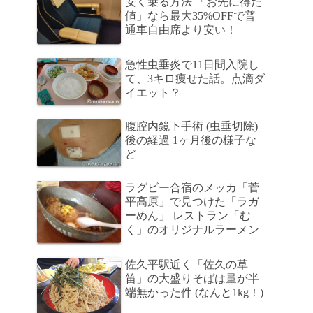
安く乗る方法 「お先に得だ
値」なら最大35%OFFで普
通車自由席より安い！
急性虫垂炎で11日間入院し
て、3キロ痩せた話。点滴ダ
イエット？
腹腔内鏡下手術 (虫垂切除)
後の経過 1ヶ月後の様子な
ど
ラグビー合宿のメッカ「菅
平高原」で見つけた「ラガ
ーめん」 レストラン「む
く」のオリジナルラーメン
佐久平駅近く「佐久の草
笛」の大盛りそばは量が半
端無かった件 (なんと1kg！)