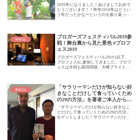
2020年になりました！あけましておめで
とうございます！！昨年2019年はどうい
う年だったかなーというのを振り返って
みると、「家族との時間を増やした1年」
だったなー、という感じがします。家族
と一緒の時間を増やした1年2018年末に
インフルエ...
ブロガーズフェスティバル2019参
事業日記
戦！舞台裏から見た景色 #ブロフ
ェス2019
ブロガーズフェスティバル2019 (以下、
ブロフェス)に参加してきました。ブロフ
ェスは今回も前回同様、大崎ブライトコ
アホールで開催されました。そして、今
回も前回同様、スタッフとして参加して
きました。ブロフェス開始前～スタッフ
「サラリーマンだけが知らない好
舞台裏朝9時に集...
事業日記
きなことだけして食っていくため
の29の方法」を著者ご本人からゲ
ット (初のサイン付)
「サラリーマンだけが知らない好きなこ
とだけして食っていくための29の方法」
をゲットしました！サラリーマンだけが
知らない好きなことだけして食っていく
ための29の方法posted with ヨメレバ立花
岳志 大和書房 2014-03-22 A...