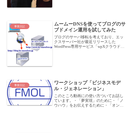
ムームーDNSを使ってブログのサ
事業日記
ブドメイン運用を試してみた
ブログのサーバ移転を考えており、エッ
クスサーバー社が最近リリースした
WordPress専用サービス「wpXクラウド」
を試してみています。ブログのサーバ移
転を検討中エックスサーバー社の
WordPress専用サービス「wpXクラウド」
を試してみ...
ワークショップ「ビジネスモデ
事業日記
ル・ジェネレーション」
このところ動画にの使い方ついてお話し
ています。・「夢実現」のために・「ノ
ウハウ」をお伝えするために・「オンラ
インワークショップ」として・「感動を
伝える」ために・「好きな人とより親密
になる」ためになどなど様々な動画の使
い方があります。今回は「...