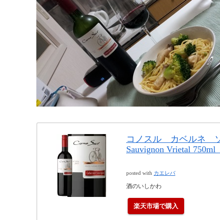
コノスル カベルネ ソーヴィ
Sauvignon Vrietal 
posted with
カエレバ
酒のいしかわ
楽天市場で購入