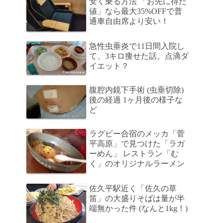
安く乗る方法 「お先に得だ
値」なら最大35%OFFで普
通車自由席より安い！
急性虫垂炎で11日間入院し
て、3キロ痩せた話。点滴ダ
イエット？
腹腔内鏡下手術 (虫垂切除)
後の経過 1ヶ月後の様子な
ど
ラグビー合宿のメッカ「菅
平高原」で見つけた「ラガ
ーめん」 レストラン「む
く」のオリジナルラーメン
佐久平駅近く「佐久の草
笛」の大盛りそばは量が半
端無かった件 (なんと1kg！)