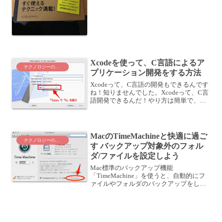
いくスタイルがオススメ！プログラミン
グに関...
Xcodeを使って、C言語によるア
テクノロジーのこと
プリケーション開発をする方法
Xcodeって、C言語の開発もできるんです
ね！知りませんでした。Xcodeって、C言
語開発できるんだ！やり方は簡単で、プ
ロジェクトを作成するときに、「OS X」
→「Application」を選び、その中で
「Command Line Tool...
MacのTimeMachineと快適に過ご
テクノロジーのこと
す バックアップ対象外のフォル
ダ/ファイルを設定しよう
Mac標準のバックアップ機能
「TimeMachine」を使うと、自動的にフ
ァイルやフォルダのバックアップをして
くれます。TimeMachineは1時間ごとの差
分バックアップ方式TimeMachineのバッ
クアップは、1時間ごとの差分バックア...