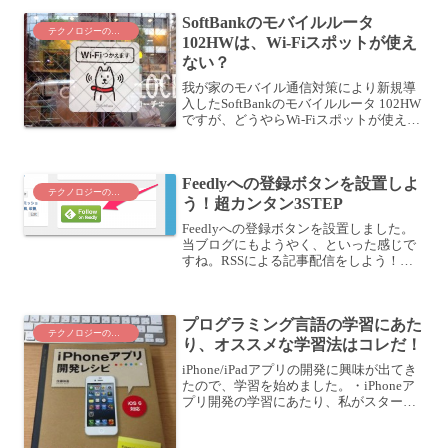
めに、写真のサムネールをパネル表示サ
SoftBankのモバイルルータ
イズ変更 (リ...
テクノロジーのこと
102HWは、Wi-Fiスポットが使え
ない？
我が家のモバイル通信対策により新規導
入したSoftBankのモバイルルータ 102HW
ですが、どうやらWi-Fiスポットが使えな
いことがあるようです。SoftBankのモバ
イルルータ 102HWがWi-Fiスポットにつ
ながらない？今月の頭に...
Feedlyへの登録ボタンを設置しよ
テクノロジーのこと
う！超カンタン3STEP
Feedlyへの登録ボタンを設置しました。
当ブログにもようやく、といった感じで
すね。RSSによる記事配信をしよう！こ
れまであまりRSSを使ったブログ記事の
配信に意識を向けていませんでした。理
由はカンタン。Google Readerがサービ
プログラミング言語の学習にあた
ス...
テクノロジーのこと
り、オススメな学習法はコレだ！
iPhone/iPadアプリの開発に興味が出てき
たので、学習を始めました。・iPhoneア
プリ開発の学習にあたり、私がスタート
アップとしてやってみたことプログラミ
ング言語学習は、書籍で体系的に学んで