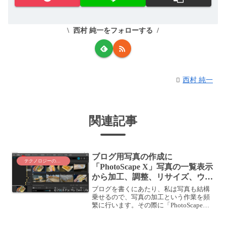
西村 純一をフォローする
西村 純一
関連記事
ブログ用写真の作成に
テクノロジーのこと
「PhotoScape X」写真の一覧表示
から加工、調整、リサイズ、ウォ
ーターマーク(透かし)を一括で入
ブログを書くにあたり、私は写真も結構
れる快適ツール
乗せるので、写真の加工という作業を頻
繁に行います。その際に「PhotoScape
X」という無料アプリを使っていて、こ
のアプリでは、どの写真を使うか探すた