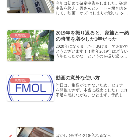
今年は初めて確定申告をしました。確定
申告を終え、奥さんとデート～焼き肉を
して、映画「オズ はじまりの戦い」を観
る私は個人事業主として開業しており、
青色申告者として届出を出しているた
め、昨年の収支について簿記をつける必
2019年を振り返ると、家族と一緒
要がありました。確定申告...
事業日記
の時間を増やした1年だった
2020年になりました！あけましておめで
とうございます！！昨年2019年はどうい
う年だったかなーというのを振り返って
みると、「家族との時間を増やした1年」
だったなー、という感じがします。家族
と一緒の時間を増やした1年2018年末に
インフルエ...
動画の意外な使い方
事業日記
昨日は、集客ができないため、セミナー
を開催できず、本当に残念でした (;_;)力
不足を感じながら、ひとまず、予約して
た会議室に行くだけ行ってみたのです
が・・・1人で非常に盛り上がってしまい
ました！ (笑オマケに、7月以降は経費削
減ができそう...
ぼかし (モザイク)を入れるなら