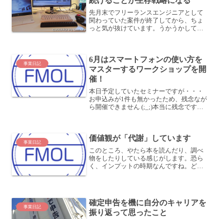
続けることが生存戦略になる
先月末でフリーランスエンジニアとして
関わっていた案件が終了してから、ちょ
っと気が抜けています。うかうかしてい
られるほどの余裕はないとはいえ、どう
しようもないことにやきもきしても仕方
がないので、久しぶりに自由に自分の事
6月はスマートフォンの使い方を
業のことを考えていられる...
事業日記
マスターするワークショップを開
催！
本日予定していたセミナーですが・・・
お申込みが1件も無かったため、残念なが
ら開催できません (;_;)本当に残念です。
よく魅力が伝えられていないことを痛感
しました。6月はもっと馴染みやすい企画
をしていきますね。その企画とは・・・
価値観が「代謝」しています
スマフォ活用...
事業日記
このところ、やたら本を読んだり、調べ
物をしたりしている感じがします。恐ら
く、インプットの時期なんですね。どん
どん取り入れている感じがします。新し
いものを取り入れて、古いものを捨てて
いるような、そんな感じがします。いら
ないものがどんどん見えて...
確定申告を機に自分のキャリアを
事業日記
振り返って思ったこと