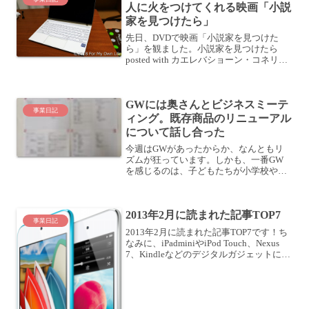
人に火をつけてくれる映画「小説
家を見つけたら」
先日、DVDで映画「小説家を見つけた
ら」を観ました。小説家を見つけたら
posted with カエレバショーン・コネリー
ソニー・ピクチャーズ エンタテインメン
ト 2009-06-26 Amazon楽天市場Yahooショ
ッピング7netT...
GWには奥さんとビジネスミーテ
事業日記
ィング。既存商品のリニューアル
について話し合った
今週はGWがあったからか、なんともリ
ズムが狂っています。しかも、一番GW
を感じるのは、子どもたちが小学校や幼
稚園に行かなかったり、行きはじめたり
するところだったりします。子育て世帯
の自営業ってそんな感じですかね？さ
2013年2月に読まれた記事TOP7
て、そんなGWの最終日は、...
事業日記
2013年2月に読まれた記事TOP7です！ち
なみに、iPadminiやiPod Touch、Nexus
7、Kindleなどのデジタルガジェットに関
する記事が根強いですね。あとは、手帳
関係です。最近アクセスが増えているの
が、MacBook ...