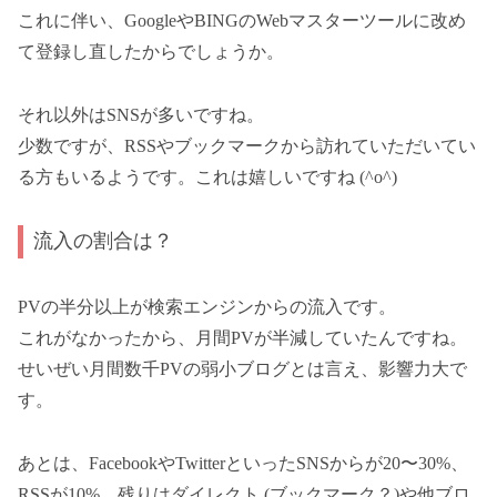
これに伴い、GoogleやBINGのWebマスターツールに改め
て登録し直したからでしょうか。
それ以外はSNSが多いですね。
少数ですが、RSSやブックマークから訪れていただいてい
る方もいるようです。これは嬉しいですね (^o^)
流入の割合は？
PVの半分以上が検索エンジンからの流入です。
これがなかったから、月間PVが半減していたんですね。
せいぜい月間数千PVの弱小ブログとは言え、影響力大で
す。
あとは、FacebookやTwitterといったSNSからが20〜30%、
RSSが10%、残りはダイレクト (ブックマーク？)や他ブロ