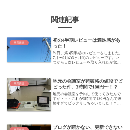
関連記事
初の4半期レビューは満足感があ
事業日記
った！
昨日、第3四半期のレビューをしました。
7月〜9月の3ヶ月間のレビューです。い
つから日次レビューを取り入れたか覚え
ていないのですが、2012/7/1からは確実
にレビューしています。(この日からツイ
エバでツイッターの投稿をEvernoteに残
地元の会議室が超破格の値段でビ
し...
事業日記
ビった件。3時間で180円〜！？
地元の会議室を予約して使ってみたんで
すが・・・これが3時間で180円なんて破
格すぎてビックリしちゃいました！？セ
ミナーの機材テストのため、地元の会議
室を借りる7/13 (土)に開催するセミナー
「書くことが30倍楽しくなる！書くだけ
セラピー」...
ブログが続かない、更新できない
事業日記