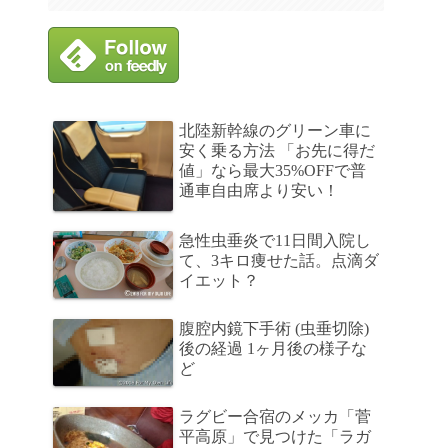
北陸新幹線のグリーン車に
安く乗る方法 「お先に得だ
値」なら最大35%OFFで普
通車自由席より安い！
急性虫垂炎で11日間入院し
て、3キロ痩せた話。点滴ダ
イエット？
腹腔内鏡下手術 (虫垂切除)
後の経過 1ヶ月後の様子な
ど
ラグビー合宿のメッカ「菅
平高原」で見つけた「ラガ