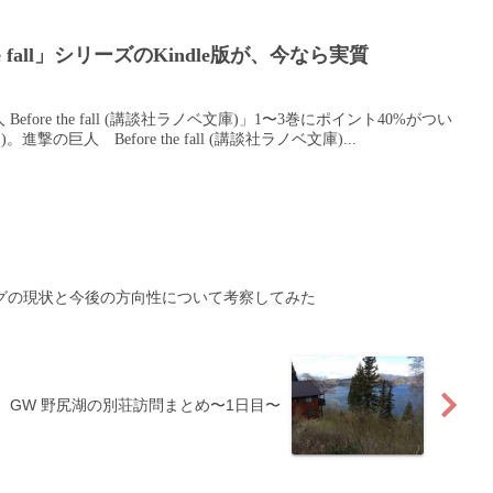
he fall」シリーズのKindle版が、今なら実質
 Before the fall (講談社ラノベ文庫)」1〜3巻にポイント40%がつい
点)。進撃の巨人 Before the fall (講談社ラノベ文庫)...
グの現状と今後の方向性について考察してみた
GW 野尻湖の別荘訪問まとめ〜1日目〜