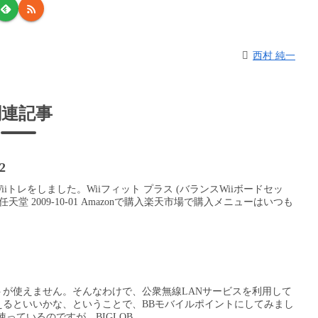
西村 純一
関連記事
2
iトレをしました。Wiiフィット プラス (バランスWiiボードセッ
エレバ 任天堂 2009-10-01 Amazonで購入楽天市場で購入メニューはいつも
が使えません。そんなわけで、公衆無線LANサービスを利用して
えるといいかな、ということで、BBモバイルポイントにしてみまし
っているのですが、BIGLOB...