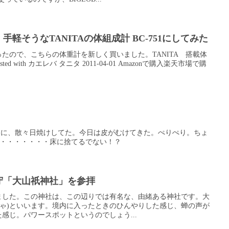
軽そうなTANITAの体組成計 BC-751にしてみた
たので、こちらの体重計を新しく買いました。TANITA 搭載体
sted with カエレバ タニタ 2011-04-01 Amazonで購入楽天市場で購
たときに、散々日焼けしてた。今日は皮がむけてきた。ぺりぺり。ちょ
り。・・・・・・・床に捨てるでない！？
守「大山祇神社」を参拝
ました。この神社は、この辺りでは有名な、由緒ある神社です。大
じゃ)といいます。境内に入ったときのひんやりした感じ、蝉の声が
感じ。パワースポットというのでしょう...