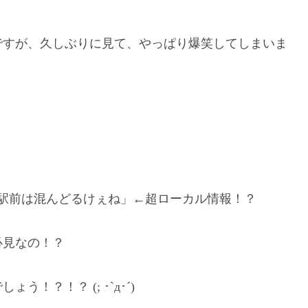
ですが、久しぶりに見て、やっぱり爆笑してしまいま
駅前は混んどるけぇ­ね」←超ローカル情報！？
必見なの！？
！？！？ (; ･`д･´)