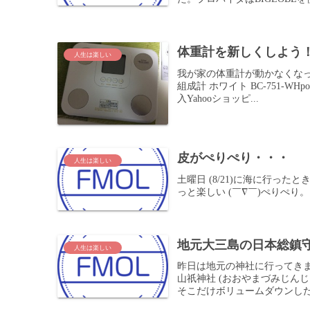
体重計を新しくしよう！手
人生は楽しい
我が家の体重計が動かなくなっ
組成計 ホワイト BC-751-WHpo
入Yahooショッピ...
皮がぺりぺり・・・
人生は楽しい
土曜日 (8/21)に海に行っ
っと楽しい (￣∇￣)ぺりぺ
地元大三島の日本総鎮
人生は楽しい
昨日は地元の神社に行ってき
山祇神社 (おおやまづみじん
そこだけボリュームダウンした