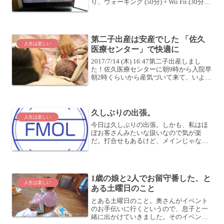
り、ウォーキング (50分) + Wii Fit (30分)
です。今日は台風接近のため午後から天
気が怪しいとのことで、午前中に繰り上
げてやっておきました。雨風強い中、...
第二子出産は安産でした 「佐久
人生は楽しい
医療センター」で快適に
2017/7/14 (木) 16:47第二子出産しまし
た！佐久医療センターに朝9時から入院早
朝2時くらいから産気づいて来て、いよい
よ陣痛の間隔が10分くらいになって来た
のが7時半ごろ。そろそろ病院に行くべき
か、電話して確認したところ、9時く...
久しぶりの出張。
人生は楽しい
今日は久しぶりの出張。しかも、私はほ
ぼお客さんみたいな扱いなので気が楽
だ。打合せもあるけど、メインじゃない
し、施設見学とかできるし。営業さんが
息抜きに設定してくれたので、しっかり
味わおう。もちろん、飲み会までね (^O^)
というか、飲み会し...
1歳の娘と2人でお留守番した、と
人生は楽しい
ある土曜日のこと
とある土曜日のこと。奥さんがイベント
のお手伝いに行くというので、息子と一
緒に出かけていきました。そのイベント