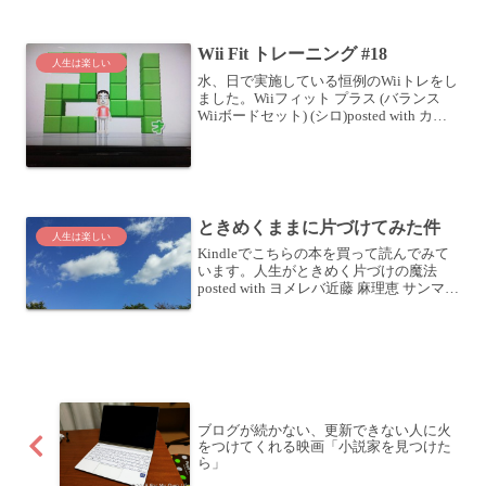
は4歳の息子であれば遊べるんだけど、1
歳の娘だとちと難しい感じだったので、
娘は私と一緒にお留守番です。娘は名前
Wii Fit トレーニング #18
を言うのがマイブームこ...
人生は楽しい
水、日で実施している恒例のWiiトレをし
ました。Wiiフィット プラス (バランス
Wiiボードセット) (シロ)posted with カエ
レバ 任天堂 2009-10-01 Amazonで購入楽
天市場で購入メニューはいつもどおり、
ウォーキ...
ときめくままに片づけてみた件
人生は楽しい
Kindleでこちらの本を買って読んでみて
います。人生がときめく片づけの魔法
posted with ヨメレバ近藤 麻理恵 サンマー
ク出版 2010-12-27 Amazonで購入Kindle
楽天ブックスで購入・Kindle で本を買っ
たらあ...
ブログが続かない、更新できない人に火
をつけてくれる映画「小説家を見つけた
ら」