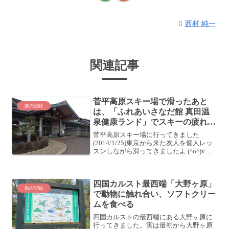
西村 純一
関連記事
菅平高原スキー場で滑ったあと
旅の記録
は、「ふれあいさなだ館 真田温
泉健康ランド」でスキーの疲れを
癒やす
菅平高原スキー場に行ってきました
(2014/1/25)東京から来た友人を個人レッ
スンしながら滑ってきましたよ (^o^)v滑
った帰り道では、温泉に立ち寄っていく
ことにしました。「真田温泉 ふれあいさ
なだ館」へ温泉には、私も嫁さんも行っ
四国カルスト最西端「大野ヶ原」
たこ...
旅の記録
で動物に触れ合い、ソフトクリー
ムを食べる
四国カルストの最西端にある大野ヶ原に
行ってきました。実は最初から大野ヶ原