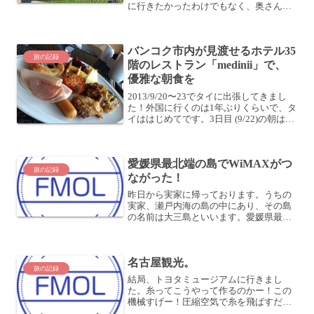
に行きたかったわけでもなく、奥さんが
「四国カルストの方にある『龍王神社』
に行ってみたい」とか思いつきで言って
くれたのが発端です。そうして「龍王神
バンコク市内が見渡せるホテル35
社」を目指してやってきた...
旅の記録
階のレストラン「medinii」で、
優雅な朝食を
2013/9/20〜23でタイに出張してきまし
た！外国に行くのは1年ぶりくらいで、タ
イははじめてです。3日目 (9/22)の朝は、
前日に引き続き、ホテル35階のレストラ
ン「medinii」で朝食をいただきました。
絶景！バンコク市内が見渡せる...
愛媛県最北端の島でWiMAXがつ
旅の記録
ながった！
昨日から実家に帰っております。うちの
実家、瀬戸内海の島の中にあり、その島
の名前は大三島といいます。愛媛県最北
端の島にして、県下最大の島になりま
す。隣の島は、もう広島県尾道市。今で
こそしまなみ海道という橋ができたた
名古屋観光。
め、本州とも四国とも陸続きに...
旅の記録
結局、トヨタミュージアムに行きまし
た。糸ってこうやって作るのかー！この
機械すげー！圧縮空気で糸を飛ばすだと
ー！？などなど。昼飯食べるのも忘れ