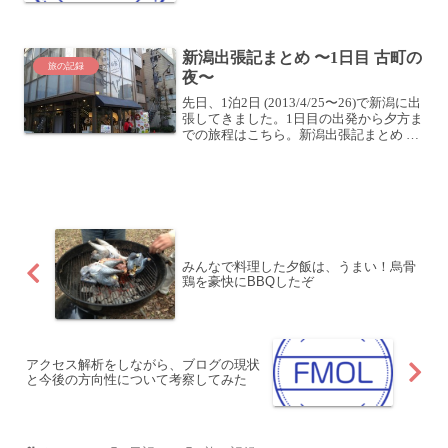
て、閉館時間までいてしまった…前半の
紡績部分でほとんど時間を使ってしまい
後半の自動車部分はほとんど見...
新潟出張記まとめ 〜1日目 古町の
旅の記録
夜〜
先日、1泊2日 (2013/4/25〜26)で新潟に出
張してきました。1日目の出発から夕方ま
での旅程はこちら。新潟出張記まとめ 〜
1日目 出発から昼飯まで〜新潟出張記ま
とめ 〜1日目 昼から夜までドライブ〜ホ
テルにチェックインした後は、夕飯...
みんなで料理した夕飯は、うまい！烏骨
鶏を豪快にBBQしたぞ
アクセス解析をしながら、ブログの現状
と今後の方向性について考察してみた