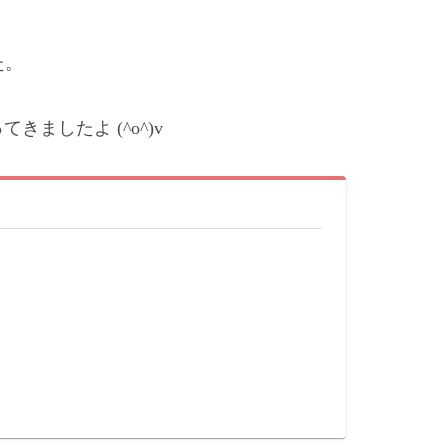
た。
ましたよ (^o^)v