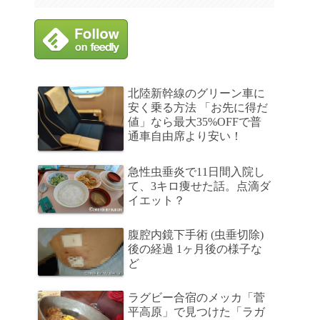
北陸新幹線のグリーン車に
安く乗る方法 「お先に得だ
値」なら最大35%OFFで普
通車自由席より安い！
急性虫垂炎で11日間入院し
て、3キロ痩せた話。点滴ダ
イエット？
腹腔内鏡下手術 (虫垂切除)
後の経過 1ヶ月後の様子な
ど
ラグビー合宿のメッカ「菅
平高原」で見つけた「ラガ