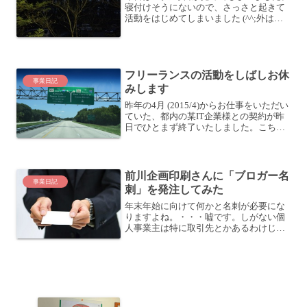
寝付けそうにないので、さっさと起きて
活動をはじめてしまいました (^^;外はだ
んだん明るくなってきています。1日をデ
ザインする自由会社を退職し、個人事業
主を初めてみてよかったなと思うことは
いくつかありま...
フリーランスの活動をしばしお休
事業日記
みします
昨年の4月 (2015/4)からお仕事をいただい
ていた、都内の某IT企業様との契約が昨
日でひとまず終了いたしました。こちら
の会社では、社員研修 (特に新入社員研
修)を全て仕切らせていただき、また日本
初上陸の海外プロダクトの販売事業立ち
上げ支...
前川企画印刷さんに「ブロガー名
事業日記
刺」を発注してみた
年末年始に向けて何かと名刺が必要にな
りますよね。・・・嘘です。しがない個
人事業主は特に取引先とかあるわけじゃ
ないので、忘年会や新年会があるわけも
なく、年末年始はあまり関係ありませ
ん。普段名刺を使うのはイベントに参加
したときくらいです。そう、...