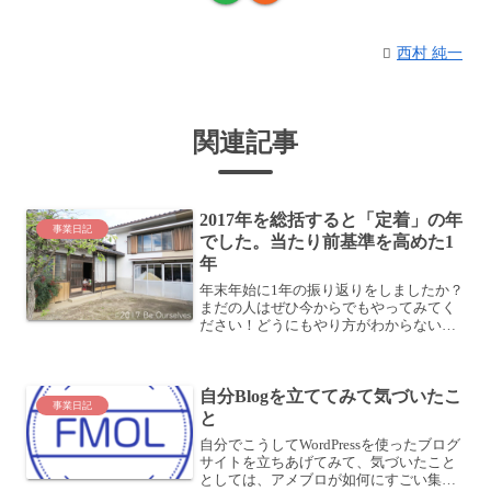
西村 純一
関連記事
2017年を総括すると「定着」の年
事業日記
でした。当たり前基準を高めた1
年
年末年始に1年の振り返りをしましたか？
まだの人はぜひ今からでもやってみてく
ださい！どうにもやり方がわからない、
強制力がないとやらない、などという人
は、30分で効率よく1年を振り返るコー
チングセッションもやっていますので、
自分Blogを立ててみて気づいたこ
活用してくださいね。...
事業日記
と
自分でこうしてWordPressを使ったブログ
サイトを立ちあげてみて、気づいたこと
としては、アメブロが如何にすごい集客