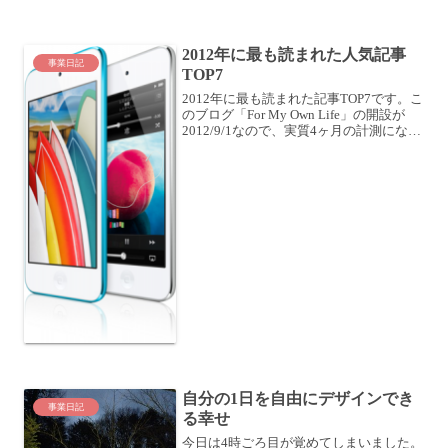
力を持っているか、ということですね。
アメブロにもブログを書いていますが、
あちらで1記事書くと100や200のPVが簡
2012年に最も読まれた人気記事
単に出...
事業日記
TOP7
2012年に最も読まれた記事TOP7です。こ
のブログ「For My Own Life」の開設が
2012/9/1なので、実質4ヶ月の計測になり
ます。全体で 129記事 書いていて、
6,186PV ありました。開設間もないサイ
トですが、それで...
自分の1日を自由にデザインでき
事業日記
る幸せ
今日は4時ごろ目が覚めてしまいました。