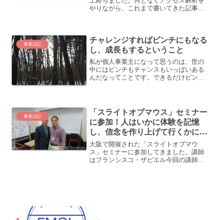
上経ちました。何となくアクセス解析を
やりながら、これまで書いてきた記事の
ことを考察してみます。アクセスはどこ
からくるか？アクセス解析を時折やって
おりますが、だいたいは毎日どのくらい
チャレンジすればピンチにもなる
のPVがあるかを確認し...
事業日記
し、成長もするということ
私が個人事業主になって思うのは、世の
中にはピンチもチャンスもいっぱいある
んだなってことです。できるだけピンチ
にならないように生きてきて、いい大学
に行っていい会社に入って、それが実際
に実現しかかっていたと思うのですが、4
年ほど前にそこから抜け...
「スライトオブマウス」セミナー
事業日記
に参加！人はいかに体験を記憶
し、信念を作り上げて行くかにつ
いて学ぶ
大阪で開催された「スライトオブマウ
ス」セミナーに参加してきました。講師
はフランシスコ・ザビエル今回の講師ザ
ビエル・ピルラ氏はスペインの方で、ス
ペインで唯一のNLPマスタートレーナ
ー。世界で唯一、大学院でNLPを教えて
います。ラテン系のノリが...