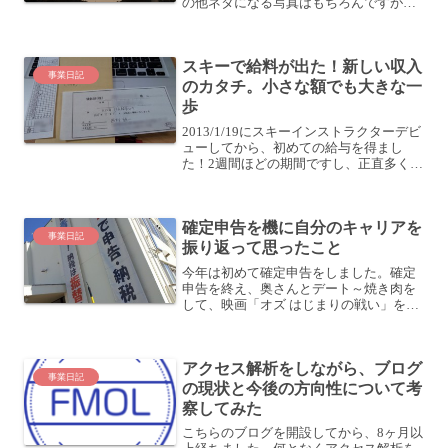
の他ネタになる写真はもちろんですが、
風景の写真が増えました。ブログを読む
人は、ただ文字が並んでいるだけだと読
みづらいし、疲れちゃうだろうなと思っ
スキーで給料が出た！新しい収入
て、話の切り替わるところ...
事業日記
のカタチ。小さな額でも大きな一
歩
2013/1/19にスキーインストラクターデビ
ューしてから、初めての給与を得まし
た！2週間ほどの期間ですし、正直多くは
ないです。生活を支えられるほどの額で
はありません。それでも、小さな額です
が、私にとってはとても大きな一歩で
確定申告を機に自分のキャリアを
す！！やりたいこ...
事業日記
振り返って思ったこと
今年は初めて確定申告をしました。確定
申告を終え、奥さんとデート～焼き肉を
して、映画「オズ はじまりの戦い」を観
る私は個人事業主として開業しており、
青色申告者として届出を出しているた
め、昨年の収支について簿記をつける必
アクセス解析をしながら、ブログ
要がありました。確定申告...
事業日記
の現状と今後の方向性について考
察してみた
こちらのブログを開設してから、8ヶ月以