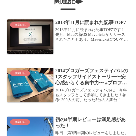
関連記事
2013年11月に読まれた記事TOP7
事業日記
2013年11月に読まれた記事TOP7です！
先月、Macの新OS Mavericksがリリース
されたこともあり、Mavericksについて書
いた記事がアクセスを集めています。あ
とは手帳関連が強いですね。それでは見
て行きましょう！TOP71....
2014ブロガーズフェスティバルの
事業日記
1スタッフサイドストーリー〜安
心感からくる集中力〜 #ブロフェ
ス2014
2014ブロガーズフェスティバルに、今年
もスタッフとして参加してきました！参
考: 200人の前、たった5分の大舞台！
「ブロガーズフェスティバル2013」でア
イスブレイクしてきましたブロガーズフ
ェスティバルとはなんぞや？という話は
初の4半期レビューは満足感があ
色々な人が書...
事業日記
った！
昨日、第3四半期のレビューをしました。