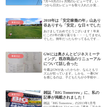
7月〜9月の3ヶ月間のレビューです。い
つから日次レビューを取り入れたか覚え
ていないのですが、2012/7/1からは確実
にレビューしています。(この日からツイ
エバでツイッターの投稿をEvernoteに残
2018年は「安定稼働の年」山あり
し...
事業日記
谷ありすら「安定」な日々でした
あけましておめでとうございます！年末
にこの1年の振り返りを・・・してません
でした。例年だったらやってるんです
が、今年は年末に娘が人生初のインフル
エンザにかかっちゃったこともあって、
いろいろ計画が崩れている感じです (苦笑
GWには奥さんとビジネスミーテ
とはいえ、日々振り返...
事業日記
ィング。既存商品のリニューアル
について話し合った
今週はGWがあったからか、なんともリ
ズムが狂っています。しかも、一番GW
を感じるのは、子どもたちが小学校や幼
稚園に行かなかったり、行きはじめたり
するところだったりします。子育て世帯
の自営業ってそんな感じですかね？さ
雑誌「BIG Tomorrow」に、私の
て、そんなGWの最終日は、...
事業日記
記事が掲載されました！
雑誌「BIG Tomorrow」の2013年1月号
(11/25発売)16-22ページの『週末「アクテ