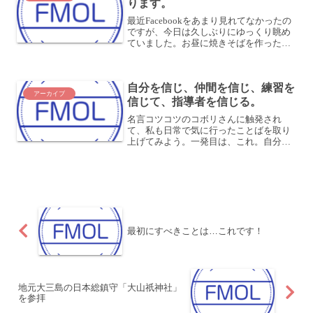
ります。
最近Facebookをあまり見れてなかったの
ですが、今日は久しぶりにゆっくり眺め
ていました。お昼に焼きそばを作ったの
で、それを投稿したら「いいね！」がつ
いて、嬉しかったです (笑こうした、日常
の何気ないことが誰かに「いいね！」と
自分を信じ、仲間を信じ、練習を
言ってもらえ...
アーカイブ
信じて、指導者を信じる。
名言コツコツのコボリさんに触発され
て、私も日常で気に行ったことばを取り
上げてみよう。一発目は、これ。自分を
信じ、仲間を信じ、練習を信じて、指導
者を信じる。中学の時の体育教師に言わ
れたことば。いまだに頭に残っている。
部活の地区大会があり、それ...
最初にすべきことは…これです！
地元大三島の日本総鎮守「大山祇神社」
を参拝