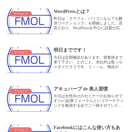
普段困っていることをどんどん解決しま
しょう！ご自分のパソコン、スマートフ
WordPressとは？
ォ...
アーカイブ
昨日は「スマフォ、パソコンなんでも解
決ワークショップ」を開催しました。宣
言どおり、WordPressを中心に話題が広が
りました。WordPressとはなんぞや？から
始まり、アメブロとどう違うのか、自分
で同じようなものを作れるのか、どのく
らい...
明日までです！
アーカイブ
今日は定期健診があります。朝食抜きで
来て下さい、とのこと。水以外は取っち
ゃダメだそうです。う～～ん、検診が
10:30に始まり、予定だと11:15か・・・
午前中はつらい戦いになりそうです？
(>_<)さて、このところ6月のワークショ
ップについて...
アキュハーブ de 美人習慣
アーカイブ
今日は女性向けのセミナーのお知らせで
す (^o^)起業フォーラムというマーケティ
ングを勉強する会でご一緒させていただ
いている、美容鍼灸師・北村美和子さん
と美人習慣コンサルタント・遠藤優子さ
んのジョイントセミナーです！北村美和
子さんは、もと...
Facebookにはこんな使い方もあ
アーカイブ