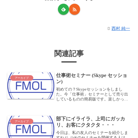
西村 純一
関連記事
仕事術セミナー (Skype セッショ
アーカイブ
ン)
初めての？Skypeセッションをしまし
た。今「仕事術」セミナーとして売り出
しているものの簡易版です。楽しかった
ですね〜 (^o^)これもいい感じでできそう
です。よかったら、どなたかモニターに
なってください。(先着2名まで無料)月に
部下にイライラ、上司にガッカ
1回、1時...
アーカイブ
リ、お客にクタクタ・・・
今日は、私の友人のセミナーを紹介しま
すね (^_^)そのセミナーを開催する人は、