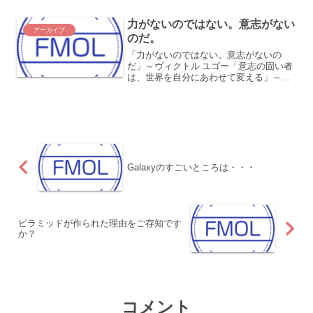
れるアニキ、行政書士の遠藤さんです。
あなたは、他社との協業...
力がないのではない。意志がない
アーカイブ
のだ。
「力がないのではない。意志がないの
だ」～ヴィクトル ユゴー「意志の固い者
は、世界を自分にあわせて変える」～ゲ
ーテ今日は2つ紹介します。どちらも「意
志」について書いています。私も「意
志」が重要だと思っています。実際、
「そうしよう」と思っている...
Galaxyのすごいところは・・・
ピラミッドが作られた理由をご存知です
か？
コメント