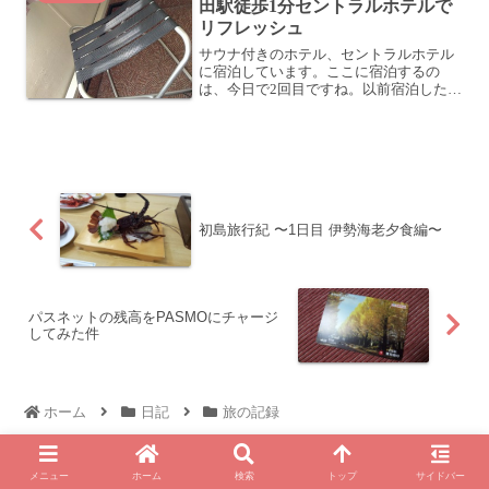
田駅徒歩1分セントラルホテルで
リフレッシュ
サウナ付きのホテル、セントラルホテル
に宿泊しています。ここに宿泊するの
は、今日で2回目ですね。以前宿泊した時
の記事はこちらです。ノマドワークに使
えるホテル！神田駅徒歩1分のセントラル
ホテルノマドワークに使えるホテル！神
田駅徒歩1分のセントラ...
初島旅行紀 〜1日目 伊勢海老夕食編〜
パスネットの残高をPASMOにチャージ
してみた件
ホーム
日記
旅の記録
メニュー
ホーム
検索
トップ
サイドバー