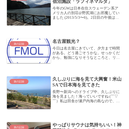
宿泊施設「ラフィネマルタ」
今年のGWは日本在住スウェーデン系ア
メリカ人の別荘@野尻湖にお邪魔してい
ました (2013/5/3〜6)。2日目の午後は、
野尻湖の周りをみんなでドライブしまし
た。途中で見かけた「ラフィネ マルタ」
という施設。大きな地図で見る細かい事
情はわか...
名古屋観光？
旅の記録
今日は名古屋にきていて、夕方まで時間
がある。どう過ごそうかな。せっかくだ
から、勉強になりそうなところと、リフ
レッシュできそうなところ、という観点
で探してみるかな。
久しぶりに海を見て大興奮！米山
旅の記録
SAで日本海を見てきた
長野〜新潟へのドライブ中、久しぶりに
海を見ました！海っていいですね (￣▽
￣）私は田舎が瀬戸内海の島なので、海
を見て育ちました。今でも心の風景は海
です。今は何となく山に住んでいます
が、海が見えるところに住みたいという
願望は絶えず続いています...
やっぱりサウナは気持ちいい！神
旅の記録