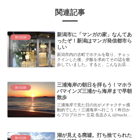
関連記事
新潟市に「マンガの家」なんてあ
旅の記録
ったぞ！新潟はマンガ発信都市ら
しい
新潟市内の古町でホテルを取り、チェッ
クインした後、夕飯を求めてその辺を散
歩していました。すると、こんなお店？
を発見。新潟市「マンガの家」マンガの
家？なんでしょうね、これは？？？自販
機まで萌えキャラまつりですよ？どうや
三浦海岸の朝日を拝もう！マホラ
ら新潟市は多数の漫画家を...
旅の記録
バマインズ三浦から海岸まで早朝
散歩
三浦海岸で見た日の出がメチャクチャ感
動的でした！三浦海岸へ行こう！昨日か
らプロブロガー 立花 岳志さん (@ttachi)
の「3daysブログ合宿セミナー in 三浦海
岸」にて、三浦海岸に来ています。
3/21（祝）〜3/23（日） 3day...
湖が見える廃墟。打ち捨てられた
旅の記録