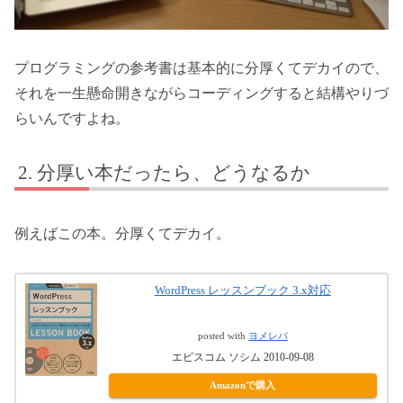
プログラミングの参考書は基本的に分厚くてデカイので、
それを一生懸命開きながらコーディングすると結構やりづ
らいんですよね。
分厚い本だったら、どうなるか
例えばこの本。分厚くてデカイ。
WordPress レッスンブック 3.x対応
posted with
ヨメレバ
エビスコム ソシム 2010-09-08
Amazonで購入