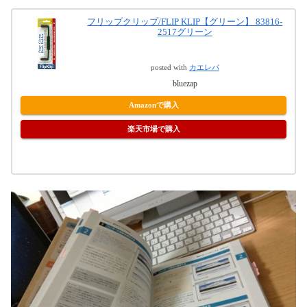
フリップクリップ/FLIP KLIP【グリーン】 83816-
2517グリーン
posted with
カエレバ
bluezap
Amazonで購入
楽天市場で購入