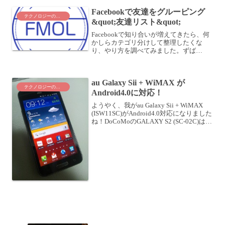
Facebookで友達をグルーピング
テクノロジーのこと
&quot;友達リスト&quot;
Facebookで知り合いが増えてきたら、何
かしらカテゴリ分けして整理したくな
り、やり方を調べてみました。ずば
り、"友達リスト"という機能を使えばよ
いようです。"サークル"、"家族"、"友
人"、"◯◯セミナー参加者"、"××勉強会
au Galaxy Sii + WiMAX が
参加者"、...
テクノロジーのこと
Android4.0に対応！
ようやく、我がau Galaxy Sii + WiMAX
(ISW11SC)がAndroid4.0対応になりました
ね！DoCoMoのGALAXY S2 (SC-02C)はと
っくに対応していたので、待ちわびてお
りました (>_<)世間では昨晩...