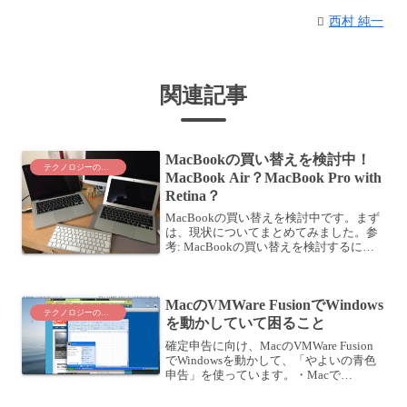
西村 純一
関連記事
MacBookの買い替えを検討中！
テクノロジーのこと
MacBook Air？MacBook Pro with
Retina？
MacBookの買い替えを検討中です。まず
は、現状についてまとめてみました。参
考: MacBookの買い替えを検討するにあ
たり、現状をまとめてみたこうして考え
てみると、私の中の候補は次の2択になり
ました。「MacBook Air 13インチ...
MacのVMWare FusionでWindows
テクノロジーのこと
を動かしていて困ること
確定申告に向け、MacのVMWare Fusion
でWindowsを動かして、「やよいの青色
申告」を使っています。・Macで
Windowsを動かそう！VMWare Fusionで
初めるOS共存生活 〜まとめ〜・確定申告