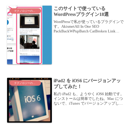
に向け、Macで「やよ...
このサイトで使っている
テクノロジーのこと
WordPressプラグイン18選
WordPressで私が使っているプラグインで
す。AkismetAll In One SEO
PackBackWPupBatch CatBroken Link
CheckerContact Form 7Crayon Syntax
Highl...
iPad2 を iOS6 にバージョンアッ
テクノロジーのこと
プしてみた！
私の iPad2 も、ようやく iOS6 始動です。
インストールは簡単でしたね。Mac につ
ないで、iTunes でバージョンアップしま
した。iPad2 側は、位置情報サービスの
可否、iCloudの設定、iMessageの設
定、・・・ほんと...