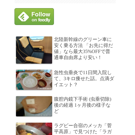
北陸新幹線のグリーン車に
安く乗る方法 「お先に得だ
値」なら最大35%OFFで普
通車自由席より安い！
急性虫垂炎で11日間入院し
て、3キロ痩せた話。点滴ダ
イエット？
腹腔内鏡下手術 (虫垂切除)
後の経過 1ヶ月後の様子な
ど
ラグビー合宿のメッカ「菅
平高原」で見つけた「ラガ