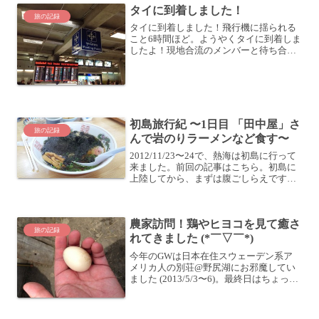
タイに到着しました！
位置し、仙台から更に北上...
旅の記録
タイに到着しました！飛行機に揺られる
こと6時間ほど。ようやくタイに到着しま
したよ！現地合流のメンバーと待ち合わ
せしてます。ただ待ってることもでき
ず、キョロキョロしてます (笑現地の公衆
電話みたいです。ファミマやセブンもあ
るよ。スターバックス...
初島旅行紀 〜1日目 「田中屋」さ
旅の記録
んで岩のりラーメンなど食す〜
2012/11/23〜24で、熱海は初島に行って
来ました。前回の記事はこちら。初島に
上陸してから、まずは腹ごしらえです。
初島 「田中屋」さんでランチ港から歩い
て2分。田中屋さん。今回の幹事の親類の
方が経営しているお店ということで、旅
農家訪問！鶏やヒヨコを見て癒さ
行中は大...
旅の記録
れてきました (*￣▽￣*)
今年のGWは日本在住スウェーデン系ア
メリカ人の別荘@野尻湖にお邪魔してい
ました (2013/5/3〜6)。最終日はちょっと
したお使いを頼まれて、信濃町のある農
家を訪問。こちらの農家のおじさんに
は、2日目 (5/4)にじゃがいもを植えたと