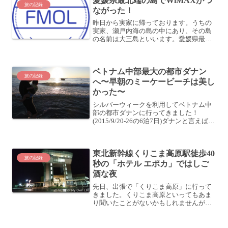
愛媛県最北端の島でWiMAXがつ
旅の記録
ながった！
昨日から実家に帰っております。うちの
実家、瀬戸内海の島の中にあり、その島
の名前は大三島といいます。愛媛県最北
端の島にして、県下最大の島になりま
す。隣の島は、もう広島県尾道市。今で
こそしまなみ海道という橋ができたた
ベトナム中部最大の都市ダナン
め、本州とも四国とも陸続きに...
旅の記録
へ〜早朝のミーケービーチは美し
かった〜
シルバーウィークを利用してベトナム中
部の都市ダナンに行ってきました！
(2015/9/20-26の6泊7日)ダナンと言えば美
しいビーチが広がっています！今回宿泊
したホテル「Diamond Sea Hotel」はミー
ケービーチというビーチの直...
東北新幹線くりこま高原駅徒歩40
旅の記録
秒の「ホテル エポカ」ではしご
酒な夜
先日、出張で「くりこま高原」に行って
きました。くりこま高原といってもあま
り聞いたことがないかもしれませんが、
東北新幹線が停車する駅の名前で、在来
線との接続はありません。東北新幹線し
か停まらない駅です。宮城県の北の方に