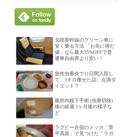
北陸新幹線のグリーン車に
安く乗る方法 「お先に得だ
値」なら最大35%OFFで普
通車自由席より安い！
急性虫垂炎で11日間入院し
て、3キロ痩せた話。点滴ダ
イエット？
腹腔内鏡下手術 (虫垂切除)
後の経過 1ヶ月後の様子な
ど
ラグビー合宿のメッカ「菅
平高原」で見つけた「ラガ