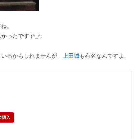
すね。
たです (^_^;
もいるかもしれませんが、
上田城
も有名なんですよ。
で購入