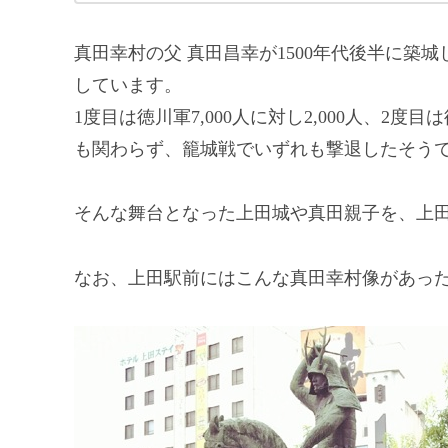
真田幸村の父 真田昌幸が1500年代後半に築
しています。
1度目は徳川軍7,000人に対し2,000人、2度目
も関わらず、籠城戦でいずれも撃退したそう
そんな舞台となった上田城や真田親子を、上
なお、上田駅前にはこんな真田幸村像があっ