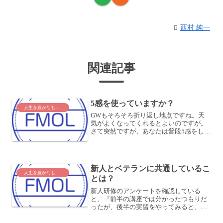
西村 純一
関連記事
5感を使っていますか？
人生を豊かなものに
GWもそろそろ折り返し地点ですね。天
気がよくなってくれるとよいのですが。
さて突然ですが、あなたは普段5感をしっ
かり感じていますか？5感とは、ご存知の
通り、視覚、聴覚、触覚、嗅覚、味覚の
ことです。ここでは触覚、嗅覚、味覚は
ひとまとめにして、体...
新人とベテランに共通しているこ
人生を豊かなものに
とは？
新人研修のアンケートを確認している
と、『前半の講座では分かったつもりだ
ったが、後半の実習をやってみると、何
をしたらいいか分からなかった』『説明
は分かるのだが演習は難しくて分からな