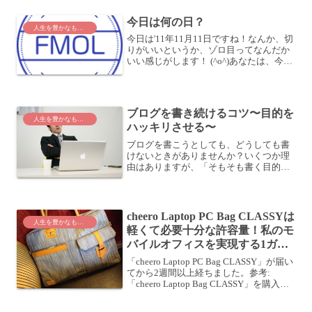
いこともあった』といった内容が書かれ
今日は何の日？
てありました。まさに、私が...
人生を豊かなものに
今日は'11年11月11日ですね！なんか、切
りがいいというか、ゾロ目ってなんだか
いい感じがします！ (^o^)あなたは、今日
がこの日だと気づいたとき、どう感じま
したか？別にどうとも思わない人もいる
でしょう。何か特別な日だと思う人もい
るでしょ...
ブログを書き続けるコツ〜目的を
人生を豊かなものに
ハッキリさせる〜
ブログを書こうとしても、どうしても書
けないときがありませんか？いくつか理
由はありますが、「そもそも書く目的が
ハッキリしていないから」という理由が
その1つにあります。あなたがブログを書
く目的は？ブログを書くことはひとつの
手段。何かを実現するた...
cheero Laptop PC Bag CLASSYは
人生を豊かなものに
軽くて必要十分な許容量！私のモ
バイルオフィスを実現する1ガジ
ェット
「cheero Laptop PC Bag CLASSY」が届い
てから2週間以上経ちました。参考:
「cheero Laptop Bag CLASSY」を購入。
軽くておしゃれなカバンが欲しかったの
で今やお出かけするときはほとんどこの