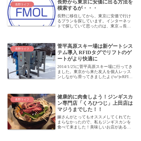
長野から東京に安価に出る方法を
長野ライフ
模索するが・・・
長野に移住してから、東京に安価で行け
るプランを探しています。インターネッ
トで探していて思ったのは、東京→長野
は様々なプランがあるのに、長野→東京
はビックリするくらい無いんですよね
(´・ω・｀)JR東日本のツアーなんて、か
菅平高原スキー場は新ゲートシス
なり素晴らしいです...
長野ライフ
テム導入 RFIDタグでリフトのゲ
ートがより快適に
2014/1/25に菅平高原スキー場に行ってき
ました。東京から来た友人を個人レッス
ンしながら滑ってきましたよ (^o^)vRFID
による新ゲートシステム導入今シーズン
から菅平高原スキー場では、リフトのゲ
ートシステムが新調されたようです。昨
健康的に肉食しよう！ジンギスカ
シ...
長野ライフ
ン専門店「くろひつじ」上田店は
マジうまでした！！
嫁さんがとってもオススメしてくれてた
まらなかったので、私もジンギスカンを
食べて来ました！美味しいお店があると
聞いたが・・・嫁さんが6月からまた学校
の先生を始めています。その歓迎会だか