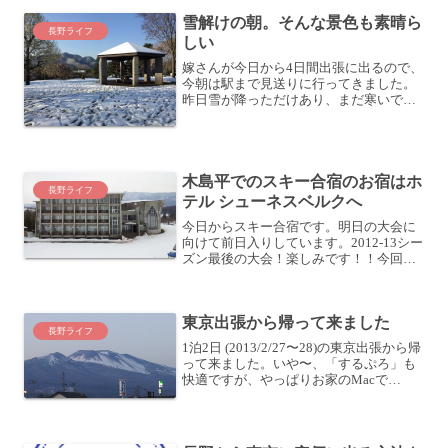
雪解けの朝。そんな景色も素晴ら
長野ライフ
しい
嫁さんが今日から4日間出張に出るので、
今朝は駅まで見送りに行ってきました。
昨日雪が降っただけあり、まだ寒いです
ね。この辺の感覚だと、雪が降っている
日より、雪が降っていない日の方が寒い
と聞いていましたが、住んでみてそのこ
とを実感しています。-...
木島平でのスキー合宿のお宿はホ
長野ライフ
テル シューネスベルクへ
今日からスキー合宿です。明日の大会に
向けて前日入りしています。2012-13シー
ズン最後の大会！楽しみです！！今回の
お宿は、「ホテルシューネスベルク」。
このホテルは初めて来ました。木島平だ
と、だいたい「パノラマランド木島平」
東京出張から帰って来ました
ですからね。実は...
長野ライフ
1泊2日 (2013/2/27〜28)の東京出張から帰
って来ました。いや〜、「するぷろ」も
快適ですが、やっぱりお家のMacで
MarsEditはさらに快適ですね。MarsEdit -
the blog editor for WordPress...