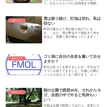
て、かなりスムーズに目的地まで移動で
きました。前回の記事はこちら。・長野
旅行紀2 〜初日 佐久平PAにて〜御代田町
に行こう！佐久平PAを出て、佐久ICを...
雪は振り続け、灯油は切れ、私は
長野ライフ
切ない
昨日の夜から？雪が振り続けていま
す。・まだ、雪が降るの？朝起きて外を
見ると、見事に雪が積もっています！今
もまだ降っていますね。あたかも季節が
逆戻りしてしまったかのようです。こち
らは、2012/2/8の写真です。う〜〜ん、
デジャブどころか本当...
ゴミ袋に自分の名前を書いて出せ
長野ライフ
ますか？
昨日は生ゴミを捨てましたが、今日はプ
ラゴミを捨ててきました。引越しの際に
ごっそり出たゴミを一掃できて、スッキ
リしました。昨日の記事はこちら。・新
春初夢は摩訶不思議、ゴミ捨て場は極寒
の地？ゴミ袋は、買ってくる昨日の記事
朝の公園で瞑想40分。それからヨ
にも少し書きましたが、御...
長野ライフ
ガ。自然の中でやると気持ちい
い！
今朝は公園で瞑想してみたら、非常にス