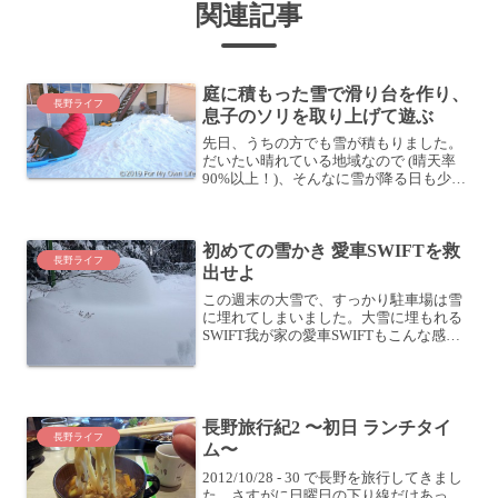
関連記事
庭に積もった雪で滑り台を作り、
長野ライフ
息子のソリを取り上げて遊ぶ
先日、うちの方でも雪が積もりました。
だいたい晴れている地域なので (晴天率
90%以上！)、そんなに雪が降る日も少な
いのですが、シーズン中に積もる日が何
日かあります。古民家に引っ越してきて
から一番積もったかな？車もちょいと埋
初めての雪かき 愛車SWIFTを救
まっています。歩い...
長野ライフ
出せよ
この週末の大雪で、すっかり駐車場は雪
に埋れてしまいました。大雪に埋もれる
SWIFT我が家の愛車SWIFTもこんな感じ
でした。このモコっとなっているのが愛
車SWIFTです。しばらくこのまま放って
おいたのですが、さすがにずっとこのま
まとはいかず...
長野旅行紀2 〜初日 ランチタイ
長野ライフ
ム〜
2012/10/28 - 30 で長野を旅行してきまし
た。さすがに日曜日の下り線だけあっ