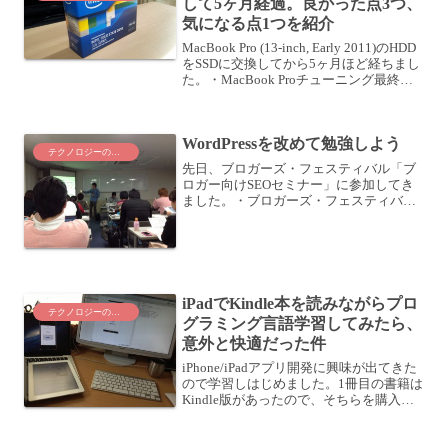
して5ヶ月経過。良かった点3つ、
気になる点1つを紹介
MacBook Pro (13-inch, Early 2011)のHDD
をSSDに交換してから5ヶ月ほど経ちまし
た。・MacBook Proチューニング最終工
程〜SSD換装計画〜インテル Boxed SSD
335 Series 240G...
WordPressを改めて勉強しよう
テクノロジーのこと
先日、ブロガーズ・フェスティバル「ブ
ロガー向けSEOセミナー」に参加してき
ました。・ブロガーズ・フェスティバル
に参加してきた！お題はSEOだ！セミナ
ーでは参加者の有志で行うLTのコーナー
があり、その中でこけらさん
(@kokera_beni...
iPadでKindle本を読みながらプロ
テクノロジーのこと
グラミング言語学習してみたら、
意外と快適だった件
iPhone/iPadアプリ開発に興味が出てきた
ので学習しはじめました。1冊目の書籍は
Kindle版があったので、そちらを購入し
てみました。よくわかるiPhoneアプリ開
発の教科書【iOS 6&Xcode 4.6対応版】
posted wit...