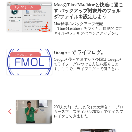
MacのTimeMachineと快適に過ご
テクノロジーのこと
す バックアップ対象外のフォル
ダ/ファイルを設定しよう
Mac標準のバックアップ機能
「TimeMachine」を使うと、自動的にフ
ァイルやフォルダのバックアップをして
くれます。TimeMachineは1時間ごとの差
分バックアップ方式TimeMachineのバッ
クアップは、1時間ごとの差分バックア...
Google+ で ライフログ。
テクノロジーのこと
Google+ 使ってますか？今回は Google+
でライフログをつける方法を紹介しま
す。ここで、ライフログって何？という
方は、検索してみると色々出てきます
が、私は、日々の自分の記録を残すこ
と、だと思っています。そのままですね
(^^;こ...
200人の前、たった5分の大舞台！「ブロ
ガーズフェスティバル2013」でアイスブ
レイクしてきました