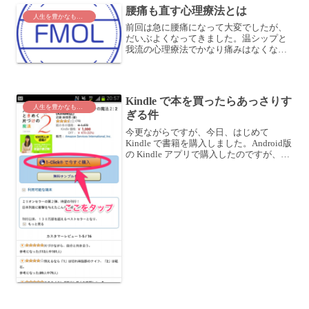
るでしょ...
腰痛も直す心理療法とは
人生を豊かなものに
前回は急に腰痛になって大変でしたが、
だいぶよくなってきました。温シップと
我流の心理療法でかなり痛みはなくな
り、夕方にはスパに行ってきたので、ず
いぶん復活しましたよ。我流の心理療法
なんですが、これが意外に効くんですよ
ね。私自身と嫁さんにしか試...
Kindle で本を買ったらあっさりす
人生を豊かなものに
ぎる件
今更ながらですが、今日、はじめて
Kindle で書籍を購入しました。Android版
の Kindle アプリで購入したのですが、本
当にあっさりすぎですね。びっくりしち
ゃいました。Kindle起動して、本を探し
て、詳細画面を開いて・・・ここ...