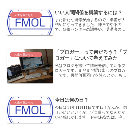
いい人間関係を構築するには？
人生を豊かなものに
また新たな研修が始まるので、準備が大
詰めになってきました。神戸でやるの
で、研修センターの調整や、受講者の喫
食、宿泊の確認、フォロー、事前課題の
集計などなどなど…事務的な手続きが沢
山あります (^_^;その中でも、今度やる研
修は事前課題を見る...
「ブロガー」って何だろう？「ブ
人生を豊かなものに
ロガー」について考えてみた
私はブログを書いて情報発信しているブ
ロガーです。まだまだ駆け出しのブロガ
ーです。月間何百万PVを誇るとか、もの
すごいテクニカルな話題を書いていると
か、誰かの人生をガラリと変えちゃうと
か、そういったものすごいことをしてい
るブロガーではないです...
今日は何の日？
人生を豊かなものに
今日は'11年11月11日ですね！なんか、切
りがいいというか、ゾロ目ってなんだか
いい感じがします！ (^o^)あなたは、今日
がこの日だと気づいたとき、どう感じま
したか？別にどうとも思わない人もいる
でしょう。何か特別な日だと思う人もい