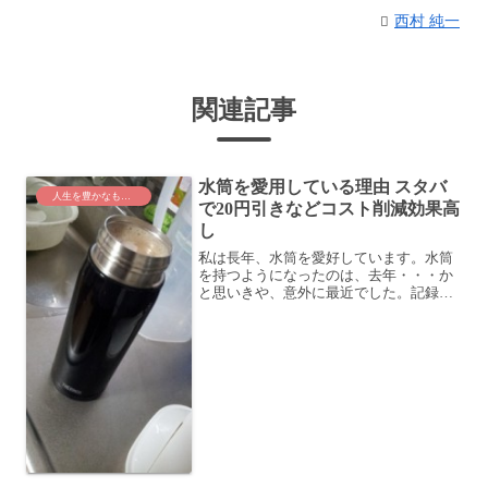
西村 純一
関連記事
水筒を愛用している理由 スタバ
人生を豊かなものに
で20円引きなどコスト削減効果高
し
私は長年、水筒を愛好しています。水筒
を持つようになったのは、去年・・・か
と思いきや、意外に最近でした。記録で
は2012/1/9に購入したようです。それ以
来、本当にいろんな場面で持ち歩くよう
になりました。これまで全く使っていな
かったのが信じら...