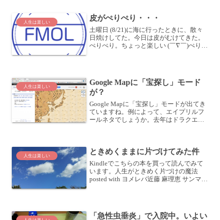
たね。ここではその幾つかを紹介しま
す。からだ全体でしゃっくり赤ちゃんっ
皮がぺりぺり・・・
て、結構しゃっくりをする...
人生は楽しい
土曜日 (8/21)に海に行ったときに、散々
日焼けしてた。今日は皮がむけてきた。
ぺりぺり。ちょっと楽しい (￣∇￣)ぺりぺ
り。・・・・・・・床に捨てるでな
い！？
Google Mapに「宝探し」モード
人生は楽しい
が？
Google Mapに「宝探し」モードが出てき
ていますね。例によって、エイプリルフ
ールネタでしょうか。去年はドラクエワ
ールドマップ風になってて歓喜したもの
です。今年はONE PIECEでしょうか？な
んて (笑早速使ってみます。おお。なんか
ときめくままに片づけてみた件
レ...
人生は楽しい
Kindleでこちらの本を買って読んでみて
います。人生がときめく片づけの魔法
posted with ヨメレバ近藤 麻理恵 サンマー
ク出版 2010-12-27 Amazonで購入Kindle
楽天ブックスで購入・Kindle で本を買っ
たらあ...
「急性虫垂炎」で入院中。いよい