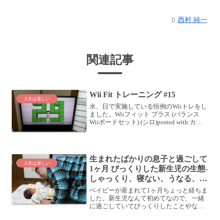
西村 純一
関連記事
Wii Fit トレーニング #15
人生は楽しい
水、日で実施している恒例のWiiトレをし
ました。Wiiフィット プラス (バランス
Wiiボードセット) (シロ)posted with カエ
レバ 任天堂 2009-10-01 Amazonで購入楽
天市場で購入メニューはいつもどおり、
ウォーキ...
生まれたばかりの息子と過ごして
人生は楽しい
1ヶ月 びっくりした新生児の生態-
しゃっくり、寝ない、うなる、な
ど
ベイビーが産まれて1ヶ月ちょっと経ちま
した。新生児なんて初めてなので、一緒
に過ごしていてびっくりしたことやなん
じゃこりゃと思ったことが色々ありまし