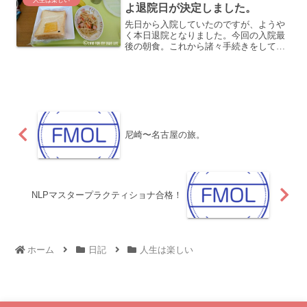
人生は楽しい
よ退院日が決定しました。
先日から入院していたのですが、ようや
く本日退院となりました。今回の入院最
後の朝食。これから諸々手続きをして午
前中には退院する予定です。ただ、今回
のはあくまで対処療法だったそうで、2〜
3ヶ月後に手術するとのこと。その際、ま
た1週間ぐらいの入院...
尼崎〜名古屋の旅。
NLPマスタープラクティショナ合格！
ホーム
日記
人生は楽しい