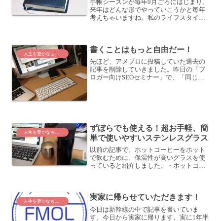
手帳シーズンが毎年9月ごろにはじまり、
来年はどんな形でやっていこうかと毎年
考えちゃいますね。私のライフスタイル
も変化していますし、それに合わせて手
帳システムも年々ブラッシュアップして
います。ここでは主に2014年〜2015年に
書くことはもっと自由だー！
かけて構築して...
人生を豊かなものに
先ほど、アメブロに投稿していた過去の
記事を削除していきました。昨日の「ブ
ロガー向けSEOセミナー」で、「同じ記
事がネット上にいくつかあると、検索エ
ンジンからのペナルティを受ける」とい
う話を聞いたからです。アメブロの記事
を削除しながら思ったこ...
ずぼらでも使える！超お手軽、簡
人生を豊かなものに
単で使いやすいステンレスグラス
以前の記事で、ホットコーヒーをホット
で飲むために、保温性が高いグラスを使
っていると紹介しました。・ホットコー
ヒーをホットで飲むためにしていること
こちらです。1,000円もしない割に、すご
く使い勝手がいい。ずっと飲みごろステ
実家に帰らせていただきます！
ンレスロックグラス...
人生を豊かなものに
今日は新幹線の中で記事を書いていま
す。今日から実家に帰ります。実に1年半