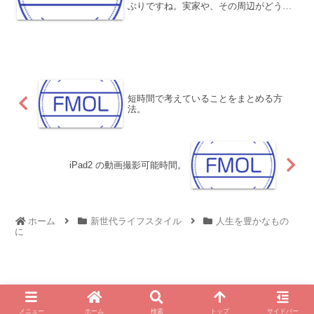
ぶりですね。実家や、その周辺がどうな
っているか楽しみです。私の出身は愛媛
県で、もっと言うと瀬戸内海の島です。
海に囲まれて育ったので、海が好きなん
ですよね。どんなところに...
短時間で考えていることをまとめる方
法。
iPad2 の動画撮影可能時間。
ホーム
新世代ライフスタイル
人生を豊かなもの
に
© 2010 For My Own Life - 西村 純一 公式ブログ.
メニュー
ホーム
検索
トップ
サイドバー