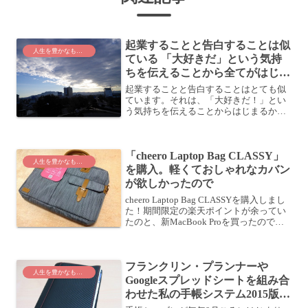
起業することと告白することは似
人生を豊かなものに
ている 「大好きだ」という気持
ちを伝えることから全てがはじま
る
起業することと告白することはとても似
ています。それは、「大好きだ！」とい
う気持ちを伝えることからはじまるから
です。異性に告白したことはあります
か？異性に告白するときは緊張しますよ
ね。自分のことが受け入れてもらえるか
「cheero Laptop Bag CLASSY」
なーとか。うまくいくかなー...
人生を豊かなものに
を購入。軽くておしゃれなカバン
が欲しかったので
cheero Laptop Bag CLASSYを購入しまし
た！期間限定の楽天ポイントが余ってい
たのと、新MacBook Proを買ったので、
軽くておしゃれなPCカバンが欲しかった
んですよね。新しいカバンを購入するき
っかけ私が持っているカバ...
フランクリン・プランナーや
人生を豊かなものに
Googleスプレッドシートを組み合
わせた私の手帳システム2015版は
こんな感じだ