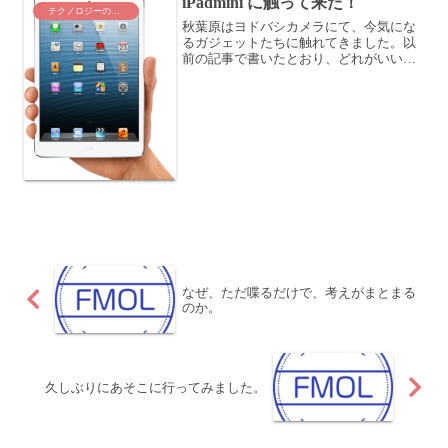
iPadmini に触って来た！
テクノロジーのこと
秋葉原はヨドバシカメラにて、今気にな
るガジェットたちに触れてきました。以
前の記事で書いたとおり、どれがいいか
な〜ともやもやしていたのですが、やは
り現物に触れてくると違いますね。・
iPadmini、Kindle Fire、Nexus 7、・・...
なぜ、ただ喋るだけで、考えがまとまる
のか。
久しぶりにあそこに行ってみました。