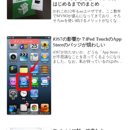
はじめるまでのまとめ
かれこれ12年もauユーザです。ここ数年
でMVNOが盛んになってきており、そろ
そろauを使い続けるメリットがなくなっ
てきた感じがしてきました。そこで、au
の回線を使っているMVNOであるmineo
に切り替えようと思いはじめました。au
iOS7の影響か？iPod TouchのApp
の回線...
テクノロジーのこと
Storeのバッジが煩わしい
iOS7が出たせいか、どうも「App Store」
が不思議なことを言ってくるようになり
ました。なお、私が持っているのはiPod
Touch (第5世代)とiPad2になります。とも
にまだiOS6のままで、OSアップデートは
していません。アプ...