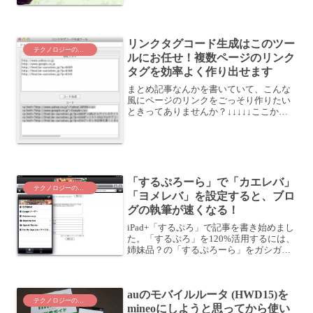
リンクタグコード生成はこのツー
テクノロジーのこと
ルにお任せ！複数ページのリンク
タグを効率よく作り出せます
まとめ記事なんかを書いていて、こんな
風にページのリンクをごっそり作りたい
ときってありませんか？↓↓↓↓↓ここから
↓↓↓↓↓12/14セミナーの予告 事前準備をお
願いします「あなたの理想の読者を引き
寄せる！ブログライティングセミナー」
開催！自...
「するぷろーら」で「カエレバ」
テクノロジーのこと
「ヨメレバ」を設定すると、ブロ
グの執筆が速くなる！
iPad+「するぷろ」で記事を書き始めまし
た。「するぷろ」を120%活用するには、
姉妹品？の「するぷろーら」をガシガシ
使うと良さそうです。この2つのアプリ
「するぷろ」+「するぷろーら」で記事を
書いていきます。具体的には、「するぷ
auのモバイルルータ (HWD15)を
ろ」で記事を...
テクノロジーのこと
mineoにしようと思ってから使い