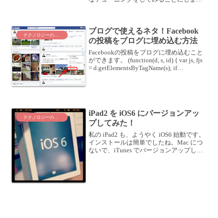
た。MacBook Pro が遅い！様々なチュー
ニングをしてみた〜序章〜Mountain
Lion...
ブログで使えるネタ！Facebook
テクノロジーのこと
の投稿をブログに埋め込む方法
Facebookの投稿をブログに埋め込むこと
ができます。 (function(d, s, id) { var js, fjs
= d.getElementsByTagName(s); if
(d.getElementById(id)) re...
iPad2 を iOS6 にバージョンアッ
テクノロジーのこと
プしてみた！
私の iPad2 も、ようやく iOS6 始動です。
インストールは簡単でしたね。Mac につ
ないで、iTunes でバージョンアップしま
した。iPad2 側は、位置情報サービスの
可否、iCloudの設定、iMessageの設
定、・・・ほんと...