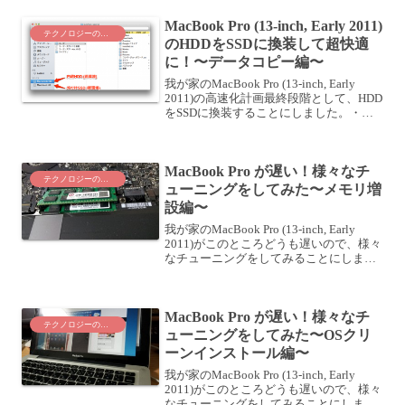
OS ...
MacBook Pro (13-inch, Early 2011)
テクノロジーのこと
のHDDをSSDに換装して超快適
に！〜データコピー編〜
我が家のMacBook Pro (13-inch, Early
2011)の高速化計画最終段階として、HDD
をSSDに換装することにしました。・
MacBook Proチューニング最終工程〜SSD
換装計画〜SSDに換装するには、SSDに
OS ...
MacBook Pro が遅い！様々なチ
テクノロジーのこと
ューニングをしてみた〜メモリ増
設編〜
我が家のMacBook Pro (13-inch, Early
2011)がこのところどうも遅いので、様々
なチューニングをしてみることにしまし
た。MacBook Pro が遅い！様々なチュー
ニングをしてみた〜序章〜Transcend Jet...
MacBook Pro が遅い！様々なチ
テクノロジーのこと
ューニングをしてみた〜OSクリ
ーンインストール編〜
我が家のMacBook Pro (13-inch, Early
2011)がこのところどうも遅いので、様々
なチューニングをしてみることにしまし