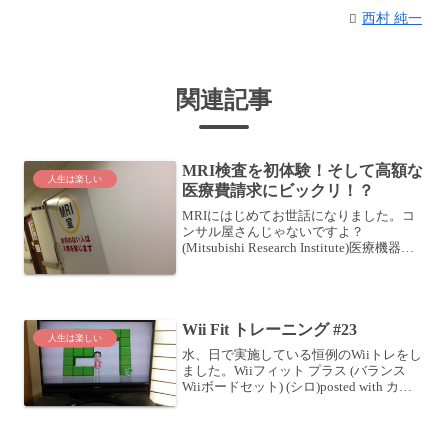
西村 純一
関連記事
MRI検査を初体験！そして高額な
人生は楽しい
医療費請求にビックリ！？
MRIにはじめてお世話になりました。コ
ンサル屋さんじゃないですよ？
(Mitsubishi Research Institute)医療機器の
方ですよ？ (Magnetic Resonance Imaging)
スキーで転倒して痛めた右肩、左肩...
Wii Fit トレーニング #23
人生は楽しい
水、日で実施している恒例のWiiトレをし
ました。Wiiフィット プラス (バランス
Wiiボードセット) (シロ)posted with カエ
レバ 任天堂 2009-10-01 Amazonで購入楽
天市場で購入今日のメニューは、ウォー
キング ...