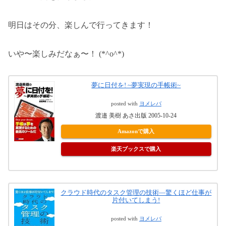
明日はその分、楽しんで行ってきます！
いや〜楽しみだなぁ〜！ (*^o^*)
夢に日付を! ~夢実現の手帳術~
posted with
ヨメレバ
渡邉 美樹 あさ出版 2005-10-24
Amazonで購入
楽天ブックスで購入
クラウド時代のタスク管理の技術―驚くほど仕事が
片付いてしまう!
posted with
ヨメレバ