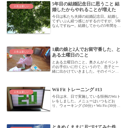
5年目の結婚記念日に思うこと 結
人生は楽しい
婚したからやれることが増えた
今日は私たち夫婦の結婚記念日。結婚し
てずいぶん経つ感じがするのですが、5年
なんですねー。結婚してからの5年間を振
り返る私たちが結婚して5年経ちました。
感覚的にはそれよりずっと前から一緒に
いる感じがしています。本当に不思議な
感じです。しかもこ...
1歳の娘と2人でお留守番した、と
人生は楽しい
ある土曜日のこと
とある土曜日のこと。奥さんがイベント
のお手伝いに行くというので、息子と一
緒に出かけていきました。そのイベント
は4歳の息子であれば遊べるんだけど、1
歳の娘だとちと難しい感じだったので、
娘は私と一緒にお留守番です。娘は名前
Wii Fit トレーニング #13
を言うのがマイブームこ...
人生は楽しい
今日は水、日で実施している恒例のWiiト
レをしました。メニューはいつもどお
り、ウォーキング (50分) + Wii Fit (30分)
です。今日は台風接近のため午後から天
気が怪しいとのことで、午前中に繰り上
げてやっておきました。雨風強い中、...
ときめくままに片づけてみた件