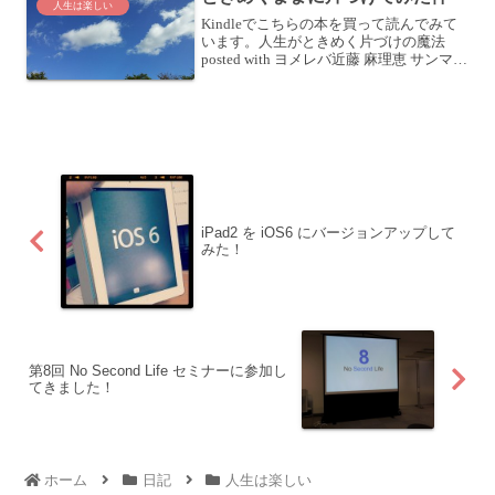
人生は楽しい
Kindleでこちらの本を買って読んでみて
います。人生がときめく片づけの魔法
posted with ヨメレバ近藤 麻理恵 サンマー
ク出版 2010-12-27 Amazonで購入Kindle
楽天ブックスで購入・Kindle で本を買っ
たらあ...
iPad2 を iOS6 にバージョンアップして
みた！
第8回 No Second Life セミナーに参加し
てきました！
ホーム
日記
人生は楽しい