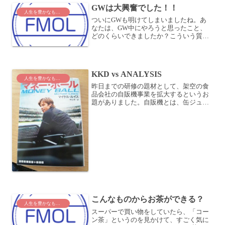
GWは大興奮でした！！
人生を豊かなものに
ついにGWも明けてしまいましたね。あ
なたは、GW中にやろうと思ったこと、
どのくらいできましたか？こういう質問
をすると、これはやったけど、ちゃんと
できたかは怪しい、これとこれとこれと
これとこれはできなかった、という人が
います (^^;結局、で...
KKD vs ANALYSIS
人生を豊かなものに
昨日までの研修の題材として、架空の食
品会社の自販機事業を拡大するというお
題がありました。自販機とは、缶ジュー
スやペットボトルを販売している、あの
自販機です。自販機を設置する場所は重
要ですよね。何でもないところにおいて
も、そりゃ売れません。こ...
こんなものからお茶ができる？
人生を豊かなものに
スーパーで買い物をしていたら、「コー
ン茶」というのを見かけて、すごく気に