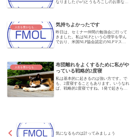
なりました (^o^)とうもろこしのお茶なん
てあるんだ？と、嫁さんと軽く驚いてい
ました。しかも、ハングル文字でちょこ
ちょこ書かれているし、韓国では飲むの
かな？疑問は尽き...
気持ちよかったです
人生を豊かなものに
昨日は、セミナー仲間の勉強会に行って
きました。私はNLPという心理学を学ん
でおり、米国NLP協会認定のNLPマスタ
ープラクティショナーという資格を持っ
ています。簡単に言うと、プロのカウン
セラーとしてのライセンスを持っている
とでも思って下さい...
布団離れをよくするために私がや
人生を豊かなものに
っている戦略的2度寝
私は基本的に起きるのは強い方です。で
も、2度寝することもあります。いうなれ
ば、戦略的2度寝ですね。1発で起きられ
るのが一番いい！当然ながら、目覚まし
が鳴るか、鳴る前に目が覚めるのが一番
いいです。目覚ましをたたき起こしてや
るくらいのつもりで寝...
気になるものは計ってみましょう