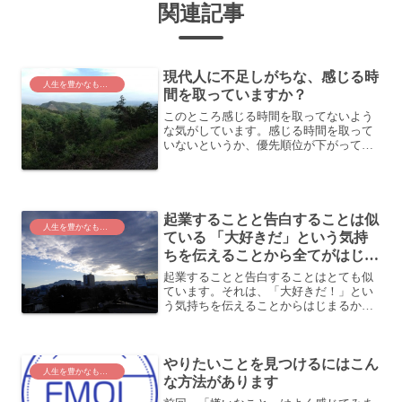
関連記事
現代人に不足しがちな、感じる時
人生を豊かなものに
間を取っていますか？
このところ感じる時間を取ってないよう
な気がしています。感じる時間を取って
いないというか、優先順位が下がってい
る感じですね。人が何かを「感じる」た
めに必要な時間は、何かを「考える」時
間より遥かに長くかかります。そのせい
か、どうも「感じる」前に...
起業することと告白することは似
人生を豊かなものに
ている 「大好きだ」という気持
ちを伝えることから全てがはじま
る
起業することと告白することはとても似
ています。それは、「大好きだ！」とい
う気持ちを伝えることからはじまるから
です。異性に告白したことはあります
か？異性に告白するときは緊張しますよ
ね。自分のことが受け入れてもらえるか
やりたいことを見つけるにはこん
なーとか。うまくいくかなー...
人生を豊かなものに
な方法があります