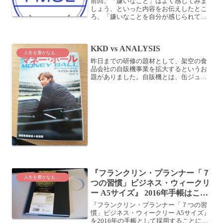
前回、「嫌いなこと」はよく感じてみま
しょう、といった内容をお伝えしたとこ
ろ、「嫌いなことを自分が感じられてい
るか不安になりました」「自分は無感情
に仕事をしているので、どうすれば感じ
られるようになりますか？」といった質
KKD vs ANALYSIS
問がありました。一番いい...
人生を豊かなものに
昨日までの研修の題材として、架空の食
品会社の自販機事業を拡大するというお
題がありました。自販機とは、缶ジュー
スやペットボトルを販売している、あの
自販機です。自販機を設置する場所は重
要ですよね。何でもないところにおいて
も、そりゃ売れません。こ...
『フランクリン・プランナー「７
人生を豊かなものに
つの習慣」ビジネス・ウィークリ
ー A5サイズ』 2016年手帳はこれ
に決定
『フランクリン・プランナー「７つの習
慣」ビジネス・ウィークリー A5サイズ』
を2016年の手帳として採用することにし