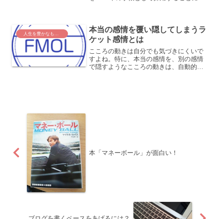
ました！フランクリン・プランナー 7つ
の習慣 ビジネス・ウィークリー 2016年1
月始まり A5 ブラック 62676pos...
本当の感情を覆い隠してしまうラ
人生を豊かなものに
ケット感情とは
こころの動きは自分でも気づきにくいで
すよね。特に、本当の感情を、別の感情
で隠すようなこころの動きは、自動的
に、とても素早く行われるため、本当の
気持ちがなんなのか、分からないことも
あります。本当は寂しいのに、怒ってし
まったり。本当は腹が立って...
本「マネーボール」が面白い！
ブログを書くペースをあげるには？